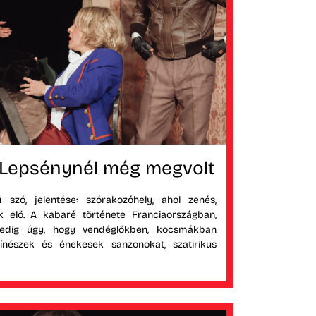
Lepsénynél még megvolt
szó, jelentése: szórakozóhely, ahol zenés,
 elő. A kabaré története Franciaországban,
pedig úgy, hogy vendéglőkben, kocsmákban
ínészek és énekesek sanzonokat, szatirikus