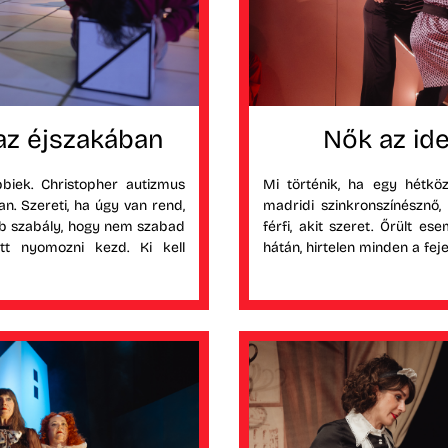
az éjszakában
Nők az id
biek. Christopher autizmus
Mi történik, ha egy hétkö
an. Szereti, ha úgy van rend,
madridi szinkronszínésznő, 
bb szabály, hogy nem szabad
férfi, akit szeret. Őrült e
tt nyomozni kezd. Ki kell
hátán, hirtelen minden a feje 