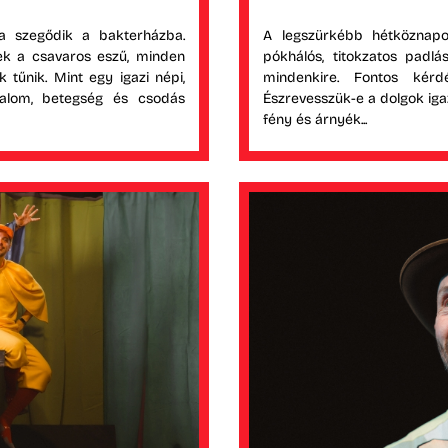
ra szegődik a bakterházba.
A legszürkébb hétköznapo
ek a csavaros eszű, minden
pókhálós, titokzatos padlá
tűnik. Mint egy igazi népi,
mindenkire. Fontos kér
dalom, betegség és csodás
Észrevesszük-e a dolgok iga
fény és árnyék...