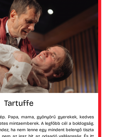
Tartuffe
zép. Papa, mama, gyönyörű gyerekek, kedves
letes mintaemberek. A legfőbb cél a boldogság.
dez, ha nem lenne egy mindent belengő tiszta
em az igaz hit, az odaadó vallásosság. És itt