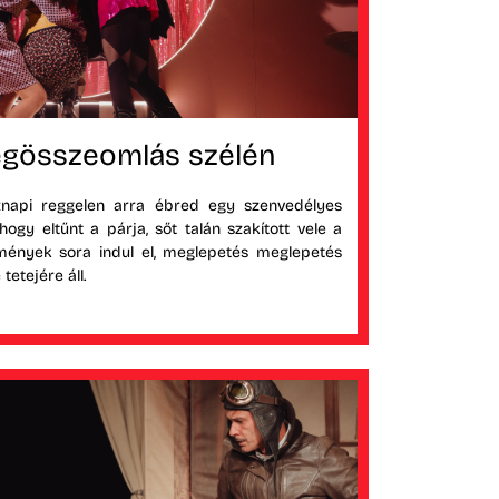
egösszeomlás szélén
znapi reggelen arra ébred egy szenvedélyes
hogy eltűnt a párja, sőt talán szakított vele a
semények sora indul el, meglepetés meglepetés
tetejére áll.