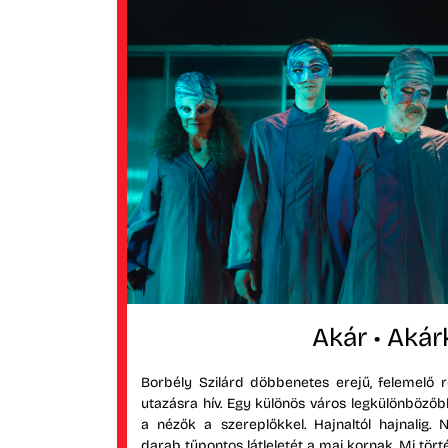
Akár • Akár
Borbély Szilárd döbbenetes erejű, felemelő
utazásra hív. Egy különös város legkülönböző
a nézők a szereplőkkel. Hajnaltól hajnalig. 
darab tűpontos látleletét a mai kornak. Mi történ