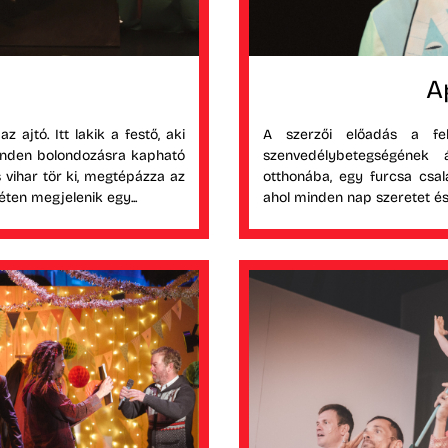
A
z ajtó. Itt lakik a festő, aki
A szerzői előadás a fe
minden bolondozásra kapható
szenvedélybetegségének
 vihar tör ki, megtépázza az
otthonába, egy furcsa csa
éten megjelenik egy...
ahol minden nap szeretet és 