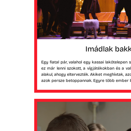
Imádlak bakk
Egy fiatal pár, valahol egy kassai lakótelepen 
ez már lenni szokott, a vígjátékokban és a v
alakul, ahogy eltervezték. Akiket meghívtak, a
azok persze betoppannak. Egyre több ember buk