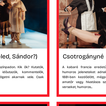
led, Sándor?)
Csotrogányné 
zínpadon. Kik ők? Kutatók,
A kabaré francia eredetű 
, időutazók, kommentelők,
humoros jeleneteket adnak
élgetni akarnak vele. Csak
1881-ben kezdődött, még
amatőr vagy hivatásos sz
verseket, humoros...