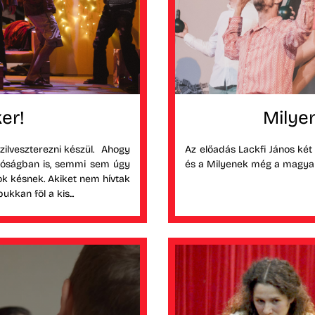
er!
Milye
szilveszterezni készül. Ahogy
Az előadás Lackfi János két
alóságban is, semmi sem úgy
és a Milyenek még a magyar
zok késnek. Akiket nem hívtak
kan föl a kis...