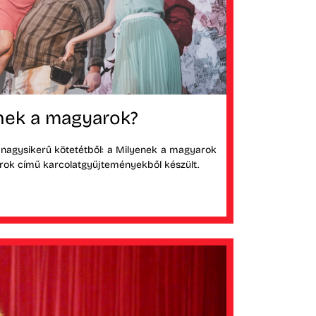
nek a magyarok?
 nagysikerű kötetétből: a Milyenek a magyarok
ok című karcolatgyűjteményekből készült.