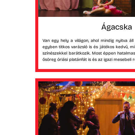
Ágacska
Van egy hely a világon, ahol mindig nyitva áll a
egyben titkos varázsló is és játékos kedvű, 
színészekkel barátkozik. Most éppen hatalmas
ősöreg óriási platánfát is és az igazi mesebeli r