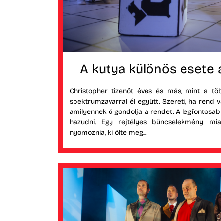
A kutya különös esete 
Christopher tizenöt éves és más, mint a töb
spektrumzavarral él együtt. Szereti, ha rend v
amilyennek ő gondolja a rendet. A legfontosa
hazudni. Egy rejtélyes bűncselekmény mia
nyomoznia, ki ölte meg...