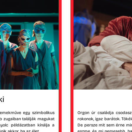
ki
 remekműve egy szimbolikus
Orgon úr családja csodas
bb zugaiban találják magukat
rokonok, igaz barátok. Töké
Nyolc példázatban kínálja a
De persze mit sem érne min
ik akkor, ha az élet...
eszme, és mi nemesebb, ha n