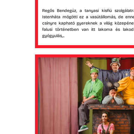
Regős Bendegúz, a tanyasi kisfiú szolgálat
Istenháta mögötti ez a vasútállomás, de enn
csínyre kapható gyereknek a világ közepének 
falusi történetben van itt lakoma és lako
gyógyulás,...