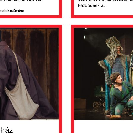
kezdődnek a...
iatalok számára)
rház