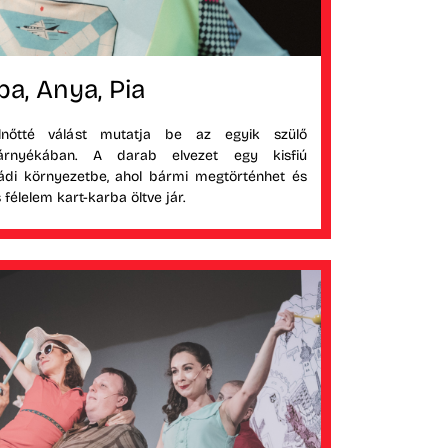
pa, Anya, Pia
lnőtté válást mutatja be az egyik szülő
 árnyékában. A darab elvezet egy kisfiú
ládi környezetbe, ahol bármi megtörténhet és
félelem kart-karba öltve jár.