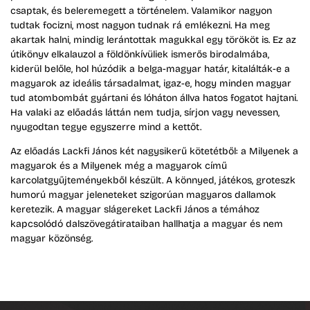
csaptak, és beleremegett a történelem. Valamikor nagyon
tudtak focizni, most nagyon tudnak rá emlékezni. Ha meg
akartak halni, mindig lerántottak magukkal egy törököt is. Ez az
útikönyv elkalauzol a földönkívüliek ismerős birodalmába,
kiderül belőle, hol húzódik a belga-magyar határ, kitalálták-e a
magyarok az ideális társadalmat, igaz-e, hogy minden magyar
tud atombombát gyártani és lóháton állva hatos fogatot hajtani.
Ha valaki az előadás láttán nem tudja, sírjon vagy nevessen,
nyugodtan tegye egyszerre mind a kettőt.
Az előadás Lackfi János két nagysikerű kötetétből: a Milyenek a
magyarok és a Milyenek még a magyarok című
karcolatgyűjteményekből készült. A könnyed, játékos, groteszk
humorú magyar jeleneteket szigorúan magyaros dallamok
keretezik. A magyar slágereket Lackfi János a témához
kapcsolódó dalszövegátirataiban hallhatja a magyar és nem
magyar közönség.