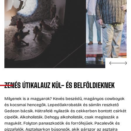
ZENÉS
ÚTIKALAUZ
KÜL-
ÉS
BELFÖLDIEKNEK
Milyenek is a magyarok? Kevés beszédű, magányos cowboyok
és kocsmai hencegők. Lepedőakrobaták és sámlin reszkető
Gedeon bácsik. Hátrafelé nyilazók és cekkerben bontott csirkét
cipelők. Alkoholisták. Dehogy alkoholisták, csak megisszák a
magukét. Folyton panaszkodók és forrófejűek. Pacalevők és
pizzafalók. Asztalsarkon búsongók, akik párszor az asztalra