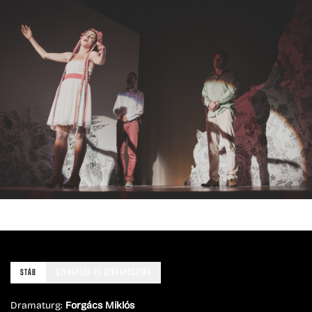
STÁB
SZEREPLŐK ÉS SZEREPOSZTÁS
Dramaturg:
Forgács Miklós