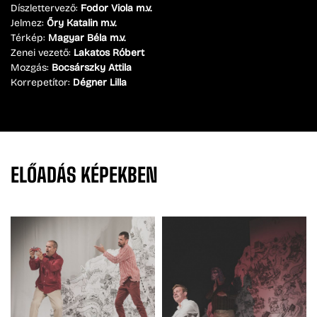
Díszlettervező:
Fodor Viola m.v.
Jelmez:
Őry Katalin m.v.
Térkép:
Magyar Béla m.v.
Zenei vezető:
Lakatos Róbert
Mozgás:
Bocsárszky Attila
Korrepetítor:
Dégner Lilla
ELŐADÁS
KÉPEKBEN