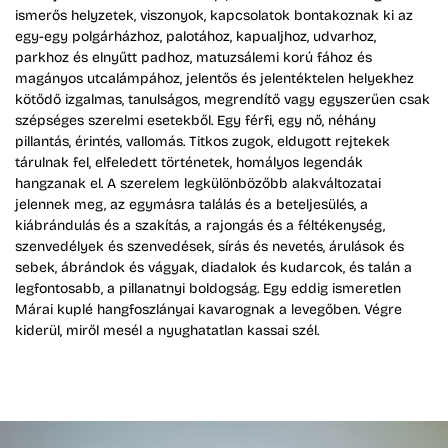
ismerős helyzetek, viszonyok, kapcsolatok bontakoznak ki az
egy-egy polgárházhoz, palotához, kapualjhoz, udvarhoz,
parkhoz és elnyűtt padhoz, matuzsálemi korú fához és
magányos utcalámpához, jelentős és jelentéktelen helyekhez
kötődő izgalmas, tanulságos, megrendítő vagy egyszerűen csak
szépséges szerelmi esetekből. Egy férfi, egy nő, néhány
pillantás, érintés, vallomás. Titkos zugok, eldugott rejtekek
tárulnak fel, elfeledett történetek, homályos legendák
hangzanak el. A szerelem legkülönbözőbb alakváltozatai
jelennek meg, az egymásra találás és a beteljesülés, a
kiábrándulás és a szakítás, a rajongás és a féltékenység,
szenvedélyek és szenvedések, sírás és nevetés, árulások és
sebek, ábrándok és vágyak, diadalok és kudarcok, és talán a
legfontosabb, a pillanatnyi boldogság. Egy eddig ismeretlen
Márai kuplé hangfoszlányai kavarognak a levegőben. Végre
kiderül, miről mesél a nyughatatlan kassai szél.