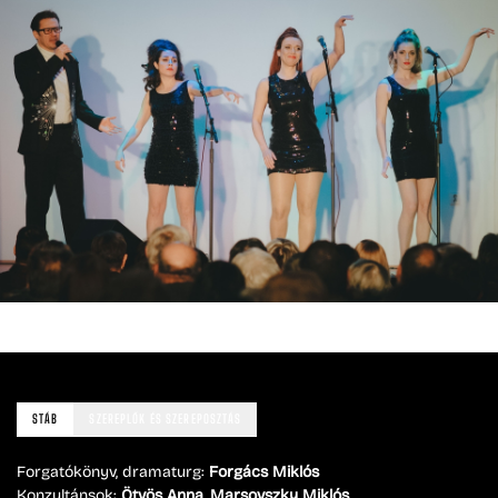
STÁB
SZEREPLŐK ÉS SZEREPOSZTÁS
Forgatókönyv, dramaturg:
Forgács Miklós
Konzultánsok:
Ötvös Anna, Marsovszky Miklós