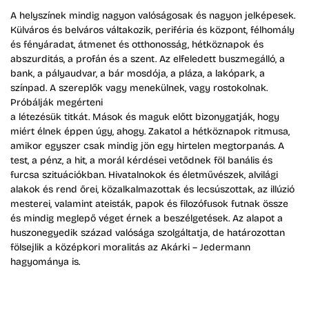
A helyszínek mindig nagyon valóságosak és nagyon jelképesek.
Külváros és belváros váltakozik, periféria és központ, félhomály
és fényáradat, átmenet és otthonosság, hétköznapok és
abszurditás, a profán és a szent. Az elfeledett buszmegálló, a
bank, a pályaudvar, a bár mosdója, a pláza, a lakópark, a
színpad. A szereplők vagy menekülnek, vagy rostokolnak.
Próbálják megérteni
a létezésük titkát. Mások és maguk előtt bizonygatják, hogy
miért élnek éppen úgy, ahogy. Zakatol a hétköznapok ritmusa,
amikor egyszer csak mindig jön egy hirtelen megtorpanás. A
test, a pénz, a hit, a morál kérdései vetődnek föl banális és
furcsa szituációkban. Hivatalnokok és életművészek, alvilági
alakok és rend őrei, közalkalmazottak és lecsúszottak, az illúzió
mesterei, valamint ateisták, papok és filozófusok futnak össze
és mindig meglepő véget érnek a beszélgetések. Az alapot a
huszonegyedik század valósága szolgáltatja, de határozottan
fölsejlik a középkori moralitás az Akárki – Jedermann
hagyománya is.