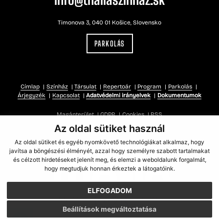
Timonova 3, 040 01 Košice, Slovensko
PARKOLÁS
Címlap
Színház
Társulat
Repertoár
Program
Parkolás
Árjegyzék
Kapcsolat
Adatvédelmi irányelvek
Dokumentumok
Magánterület
GDPR
Cookies
RSS
Az oldal sütiket használ
Az oldal sütiket és egyéb nyomkövető technológiákat alkalmaz, hogy
javítsa a böngészési élményét, azzal hogy személyre szabott tartalmakat
és célzott hirdetéseket jelenít meg, és elemzi a weboldalunk forgalmát,
hogy megtudjuk honnan érkeztek a látogatóink.
ELFOGADOM
FENNTARTÓ
Beállítások megváltoztatása