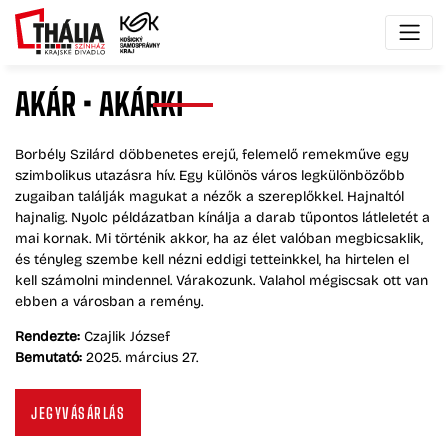
AKÁR
•
AKÁRKI
Borbély Szilárd döbbenetes erejű, felemelő remekműve egy
szimbolikus utazásra hív. Egy különös város legkülönbözőbb
zugaiban találják magukat a nézők a szereplőkkel. Hajnaltól
hajnalig. Nyolc példázatban kínálja a darab tűpontos látleletét a
mai kornak. Mi történik akkor, ha az élet valóban megbicsaklik,
és tényleg szembe kell nézni eddigi tetteinkkel, ha hirtelen el
kell számolni mindennel. Várakozunk. Valahol mégiscsak ott van
ebben a városban a remény.
Rendezte:
Czajlik József
Bemutató:
2025. március 27.
JEGYVÁSÁRLÁS