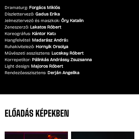
Dramaturg:
Forgács Miklós
Díszlettervező:
Gadus Erika
Jelmeztervező és maszkok:
Őry Katalin
Zeneszerző:
Lakatos Róbert
Koreográfus:
Kántor Kat
a
Hangfelvétel:
Madarász Andrá
s
Ruhakivitelező:
Hornyik Orsolya
Művészeti asszisztens:
Lucskay Róbert
Korrepetítor:
Pálinkás Andrássy Zsuzsanna
Light design:
Majoros Róbert
Rendezőasszisztens:
Derján Angelika
ELŐADÁS
KÉPEKBEN