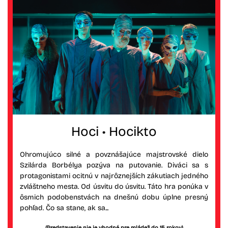
Hoci • Hocikto
Ohromujúco silné a povznášajúce majstrovské dielo
Szilárda Borbélya pozýva na putovanie. Diváci sa s
protagonistami ocitnú v najrôznejších zákutiach jedného
zvláštneho mesta. Od úsvitu do úsvitu. Táto hra ponúka v
ôsmich podobenstvách na dnešnú dobu úplne presný
pohľad. Čo sa stane, ak sa...
(Predstavenie nie je vhodné pre mládež do 15 rokov)