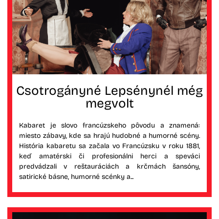
Csotrogányné Lepsénynél még
megvolt
Kabaret je slovo francúzskeho pôvodu a znamená:
miesto zábavy, kde sa hrajú hudobné a humorné scény.
História kabaretu sa začala vo Francúzsku v roku 1881,
keď amatérski či profesionálni herci a speváci
predvádzali v reštauráciách a krčmách šansóny,
satirické básne, humorné scénky a...