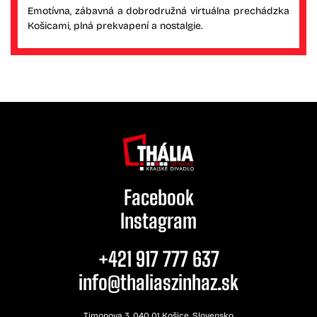
Emotívna, zábavná a dobrodružná virtuálna prechádzka
Košicami, plná prekvapení a nostalgie.
Facebook
Instagram
+421 917 777 637
info@thaliaszinhaz.sk
Timonova 3, 040 01 Košice, Slovensko