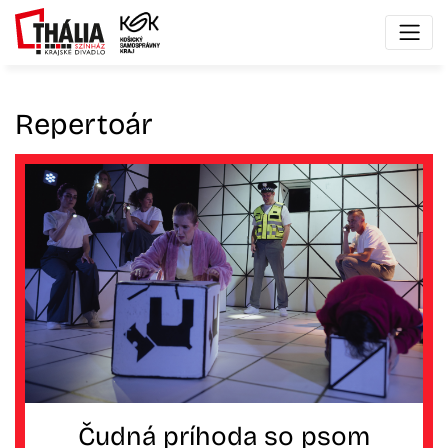
Repertoár
Čudná príhoda so psom