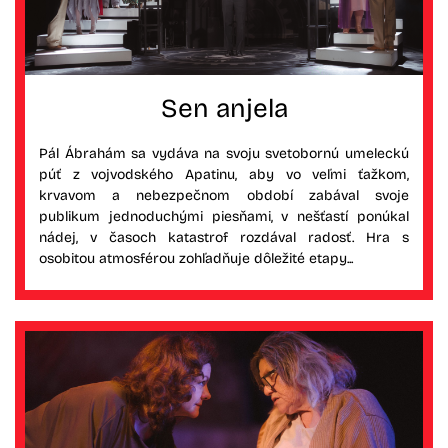
Sen anjela
Pál Ábrahám sa vydáva na svoju svetobornú umeleckú
púť z vojvodského Apatinu, aby vo veľmi ťažkom,
krvavom a nebezpečnom období zabával svoje
publikum jednoduchými piesňami, v nešťastí ponúkal
nádej, v časoch katastrof rozdával radosť. Hra s
osobitou atmosférou zohľadňuje dôležité etapy...