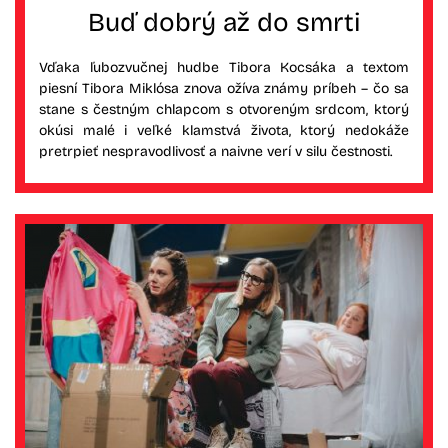
Buď dobrý až do smrti
Vďaka ľubozvučnej hudbe Tibora Kocsáka a textom
piesní Tibora Miklósa znova ožíva známy príbeh – čo sa
stane s čestným chlapcom s otvoreným srdcom, ktorý
okúsi malé i veľké klamstvá života, ktorý nedokáže
pretrpieť nespravodlivosť a naivne verí v silu čestnosti.