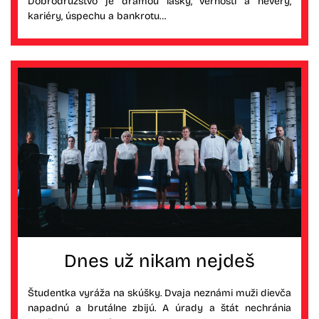
Dobrodružstvo je drámou lásky, vernosti a nevery,
kariéry, úspechu a bankrotu…
Dnes už nikam nejdeš
Študentka vyráža na skúšky. Dvaja neznámi muži dievča
napadnú a brutálne zbijú. A úrady a štát nechránia