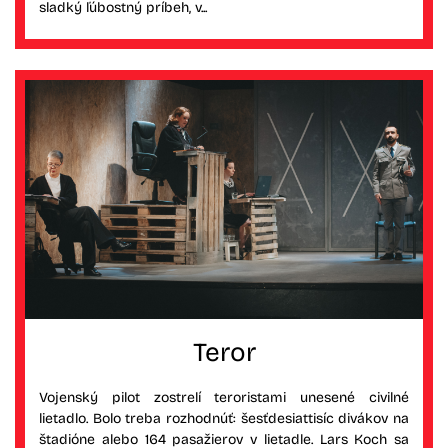
sladký ľúbostný príbeh, v...
Teror
Vojenský pilot zostrelí teroristami unesené civilné
lietadlo. Bolo treba rozhodnúť: šesťdesiattisíc divákov na
štadióne alebo 164 pasažierov v lietadle. Lars Koch sa