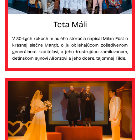
Teta Máli
V 30-tych rokoch minulého storočia napísal Milan Füst o
krásnej slečne Margit, o ju obliehajúcom zošedivenom
generálnom riaditeľovi, o jeho frustrujúco zamilovanom,
detinskom synovi Alfonzovi a jeho dcére, tajomnej Tilde.