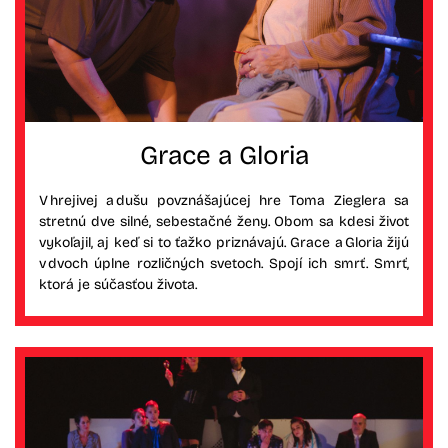
Grace a Gloria
V hrejivej a dušu povznášajúcej hre Toma Zieglera sa
stretnú dve silné, sebestačné ženy. Obom sa kdesi život
vykoľajil, aj keď si to ťažko priznávajú. Grace a Gloria žijú
v dvoch úplne rozličných svetoch. Spojí ich smrť. Smrť,
ktorá je súčasťou života.