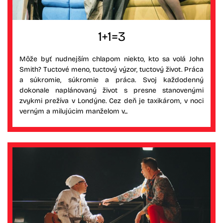
1+1=3
Môže byť nudnejším chlapom niekto, kto sa volá John
Smith? Tuctové meno, tuctový výzor, tuctový život. Práca
a súkromie, súkromie a práca. Svoj každodenný
dokonale naplánovaný život s presne stanovenými
zvykmi prežíva v Londýne. Cez deň je taxikárom, v noci
verným a milujúcim manželom v...