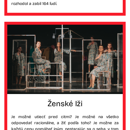
rozhodol a zabil 164 ľudí.
Ženské lži
Je možné utiecť pred citmi? Je možné na všetko
odpovedať racionálne, a žiť podľa toho? Je možne za
každú cenu pomáhať iným, nestarajúc sa o seba, v tom