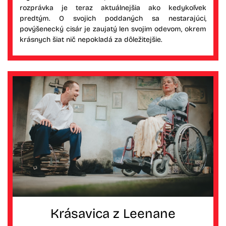
rozprávka je teraz aktuálnejšia ako kedykoľvek
predtým. O svojich poddaných sa nestarajúci,
povýšenecký cisár je zaujatý len svojim odevom, okrem
krásnych šiat nič nepokladá za dôležitejšie.
Krásavica z Leenane