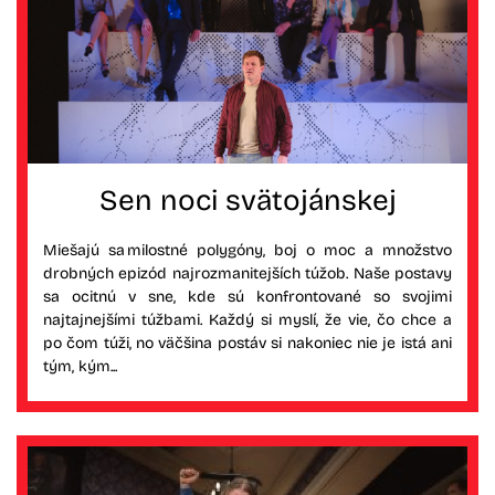
Sen noci svätojánskej
Miešajú sa milostné polygóny, boj o moc a množstvo
drobných epizód najrozmanitejších túžob. Naše postavy
sa ocitnú v sne, kde sú konfrontované so svojimi
najtajnejšími túžbami. Každý si myslí, že vie, čo chce a
po čom túži, no väčšina postáv si nakoniec nie je istá ani
tým, kým...