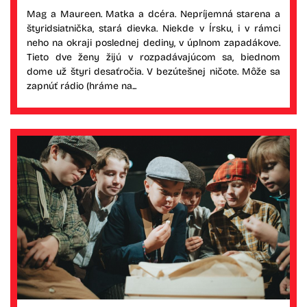
Mag a Maureen. Matka a dcéra. Nepríjemná starena a
štyridsiatnička, stará dievka. Niekde v Írsku, i v rámci
neho na okraji poslednej dediny, v úplnom zapadákove.
Tieto dve ženy žijú v rozpadávajúcom sa, biednom
dome už štyri desaťročia. V bezútešnej ničote. Môže sa
zapnúť rádio (hráme na...