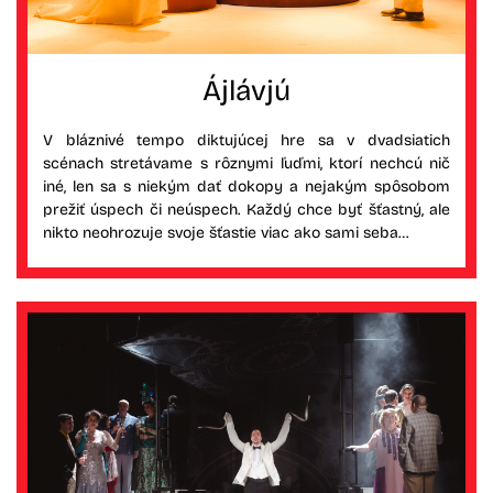
Ájlávjú
V bláznivé tempo diktujúcej hre sa v dvadsiatich
scénach stretávame s rôznymi ľuďmi, ktorí nechcú nič
iné, len sa s niekým dať dokopy a nejakým spôsobom
prežiť úspech či neúspech. Každý chce byť šťastný, ale
nikto neohrozuje svoje šťastie viac ako sami seba…