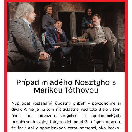
Prípad mladého Nosztyho s
Marikou Tóthovou
Nuž, opäť rozťahaný ľúbostný príbeh – povzdychne si
divák. A nie je na tom nič zvláštne, veď toto dielo v tom
čase tak odvážne zmýšľalo o spoločenských
problémoch svojej doby a o ich neudržateľných stavoch,
že inak ani v spomienkach ostať nemohol, ako horko-