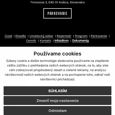
Timonova 3, 040 01 Košice, Slovensko
PARKOVANIE
Úvod
Divadlo
Umelecký súbor
Repertoár
Program
Parkovanie
Cenník
Kontakt
Infozákon
Dokumenty
Súkromná zóna
GDPR
Cookies
RSS kanál
Používame cookies
Súbory cookie a ďalšie technológie sledovania používame na zlepšenie
vášho zážitku z prehliadania našich webových stránok, na to, aby sme
vám zobrazovali prispôsobený obsah a cielené reklamy, na analýzu
návštevnosti našich webových stránok a na pochopenie toho, odkiaľ naši
návštevníci prichádzajú.
SÚHLASÍM
ZRIAĎOVATEĽ
Zmeniť moje nastavenia
WEBDESIGN
WEBEX.DIGITAL
Odmietam