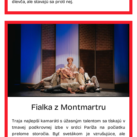
dievča, ale stavajú sa proti nej.
Fialka z Montmartru
Traja najlepší kamaráti s úžasným talentom sa tískajú v
tmavej podkrovnej izbe v srdci Paríža na počiatku
prelome storočia. Byť svetákom je vzrušujúce, ale