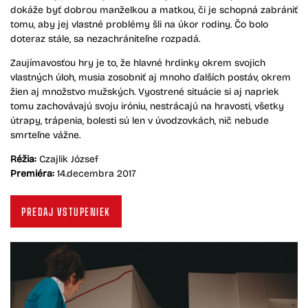
dokáže byť dobrou manželkou a matkou, či je schopná zabrániť
tomu, aby jej vlastné problémy šli na úkor rodiny. Čo bolo
doteraz stále, sa nezachrániteľne rozpadá.
Zaujímavosťou hry je to, že hlavné hrdinky okrem svojich
vlastných úloh, musia zosobniť aj mnoho ďalších postáv, okrem
žien aj množstvo mužských. Vyostrené situácie si aj napriek
tomu zachovávajú svoju iróniu, nestrácajú na hravosti, všetky
útrapy, trápenia, bolesti sú len v úvodzovkách, nič nebude
smrteľne vážne.
Réžia:
Czajlik József
Premiéra:
14.decembra 2017
PREDAJ VSTUPENIEK