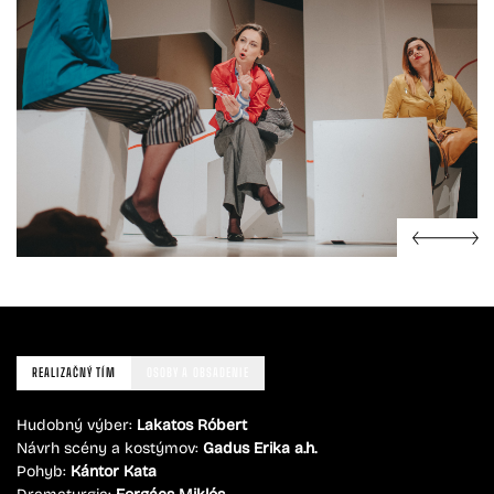
REALIZAČNÝ TÍM
OSOBY A OBSADENIE
Hudobný výber:
Lakatos Róbert
Návrh scény a kostýmov:
Gadus Erika a.h.
Pohyb:
Kántor Kata