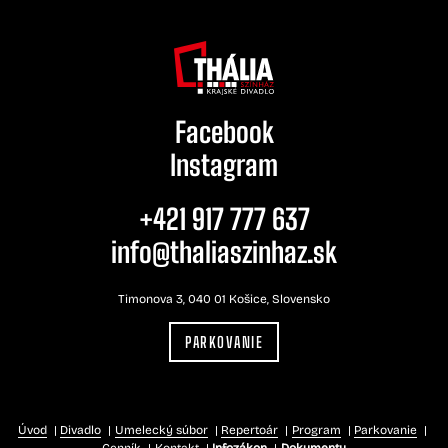
Facebook
Instagram
+421 917 777 637
info@thaliaszinhaz.sk
Timonova 3, 040 01 Košice, Slovensko
PARKOVANIE
Úvod
Divadlo
Umelecký súbor
Repertoár
Program
Parkovanie
Cenník
Kontakt
Infozákon
Dokumenty