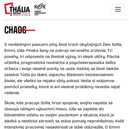
CHAOS
S nevšednými pascami plný život troch obyčajných žien. Sofia,
Emmi, Júlia. Fínske ženy na pokraji nervového zrútenia. Tri
povahy, tri odpovede na životné výzvy, tri slepé uličky. Plachá
učiteľka, pragmatická novinárka a psychoterapeutka ťažko
držiaca i svoje vlastné pocity na uzde. Každej sa život niekde
zasekol. Túžia po láske, úspechu, šťastnom bezstarostnom
živote, ale všetko sa nejako vždy pokazí. Vedia si vzájomne
pomôcť priateľky, ktoré si ani vlastné problémy nevedia nájsť
riešenie.
Škole, kde pracuje Sofia, hrozí spojenie, svojho napätia sa
zbavuje náhlymi výbuchmi hnevu. Júlia sa zapletie do
ľúbostného vzťahu so svojim pacientom a situácia, ktorá je
sladká a neetická zároveň, sa stáva pomaly neprehľadnou. Kvôli
intenzívnej pracovnej nasadenosti je stále otáznejšie, či Emmi