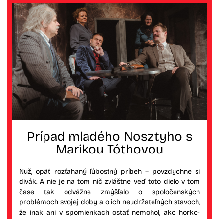
Prípad mladého Nosztyho s
Marikou Tóthovou
Nuž, opäť rozťahaný ľúbostný príbeh – povzdychne si
divák. A nie je na tom nič zvláštne, veď toto dielo v tom
čase tak odvážne zmýšľalo o spoločenských
problémoch svojej doby a o ich neudržateľných stavoch,
že inak ani v spomienkach ostať nemohol, ako horko-