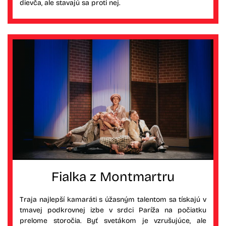
dievča, ale stavajú sa proti nej.
Fialka z Montmartru
Traja najlepší kamaráti s úžasným talentom sa tískajú v
tmavej podkrovnej izbe v srdci Paríža na počiatku
prelome storočia. Byť svetákom je vzrušujúce, ale