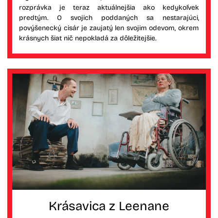
rozprávka je teraz aktuálnejšia ako kedykoľvek
predtým. O svojich poddaných sa nestarajúci,
povýšenecký cisár je zaujatý len svojim odevom, okrem
krásnych šiat nič nepokladá za dôležitejšie.
Krásavica z Leenane