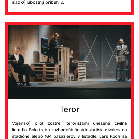
sladký ľúbostný príbeh, v...
Teror
Vojenský pilot zostrelí teroristami unesené civilné
lietadlo. Bolo treba rozhodnúť: šesťdesiattisíc divákov na
štadióne alebo 164 pasažierov v lietadle. Lars Koch sa