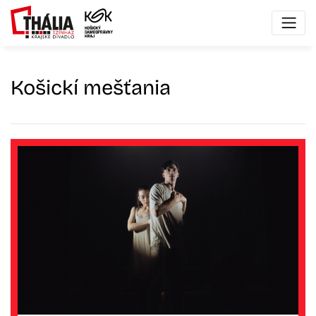
Košickí mešťania