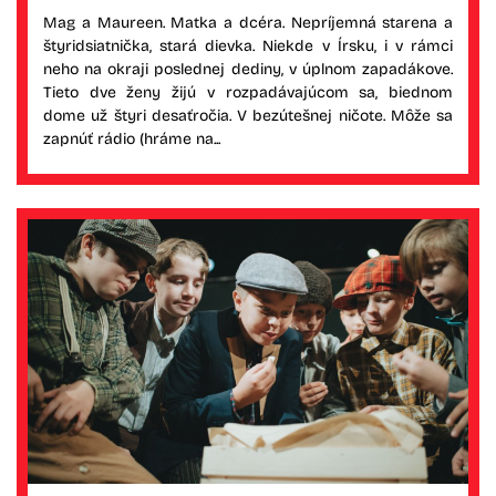
Mag a Maureen. Matka a dcéra. Nepríjemná starena a
štyridsiatnička, stará dievka. Niekde v Írsku, i v rámci
neho na okraji poslednej dediny, v úplnom zapadákove.
Tieto dve ženy žijú v rozpadávajúcom sa, biednom
dome už štyri desaťročia. V bezútešnej ničote. Môže sa
zapnúť rádio (hráme na...