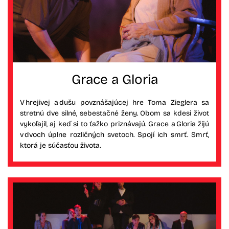
Grace a Gloria
V hrejivej a dušu povznášajúcej hre Toma Zieglera sa
stretnú dve silné, sebestačné ženy. Obom sa kdesi život
vykoľajil, aj keď si to ťažko priznávajú. Grace a Gloria žijú
v dvoch úplne rozličných svetoch. Spojí ich smrť. Smrť,
ktorá je súčasťou života.