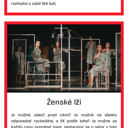
rozhodol a zabil 164 ľudí.
Ženské lži
Je možné utiecť pred citmi? Je možné na všetko
odpovedať racionálne, a žiť podľa toho? Je možne za
každú cenu pomáhať iným, nestarajúc sa o seba, v tom