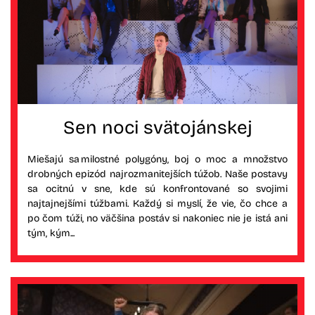
Sen noci svätojánskej
Miešajú sa milostné polygóny, boj o moc a množstvo
drobných epizód najrozmanitejších túžob. Naše postavy
sa ocitnú v sne, kde sú konfrontované so svojimi
najtajnejšími túžbami. Každý si myslí, že vie, čo chce a
po čom túži, no väčšina postáv si nakoniec nie je istá ani
tým, kým...