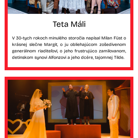
Teta Máli
V 30-tych rokoch minulého storočia napísal Milan Füst o
krásnej slečne Margit, o ju obliehajúcom zošedivenom
generálnom riaditeľovi, o jeho frustrujúco zamilovanom,
detinskom synovi Alfonzovi a jeho dcére, tajomnej Tilde.