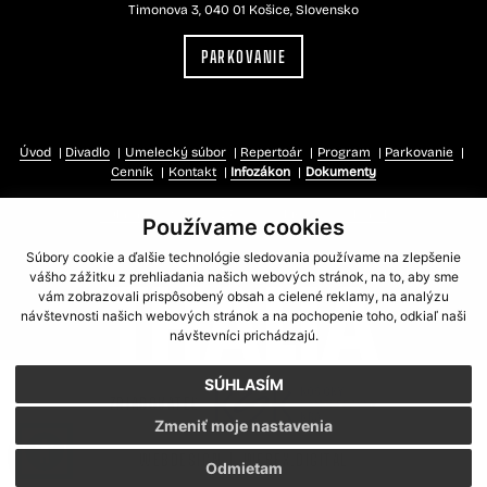
Timonova 3, 040 01 Košice, Slovensko
PARKOVANIE
Úvod
Divadlo
Umelecký súbor
Repertoár
Program
Parkovanie
Cenník
Kontakt
Infozákon
Dokumenty
Súkromná zóna
GDPR
Cookies
RSS kanál
Používame cookies
Súbory cookie a ďalšie technológie sledovania používame na zlepšenie
vášho zážitku z prehliadania našich webových stránok, na to, aby sme
vám zobrazovali prispôsobený obsah a cielené reklamy, na analýzu
návštevnosti našich webových stránok a na pochopenie toho, odkiaľ naši
návštevníci prichádzajú.
SÚHLASÍM
ZRIAĎOVATEĽ
Zmeniť moje nastavenia
WEBDESIGN
WEBEX.DIGITAL
Odmietam