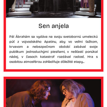
Sen anjela
Pál Ábrahám sa vydáva na svoju svetobornú umeleckú
púť z vojvodského Apatinu, aby vo veľmi ťažkom,
krvavom a nebezpečnom období zabával svoje
publikum jednoduchými piesňami, v nešťastí ponúkal
nádej, v časoch katastrof rozdával radosť. Hra s
osobitou atmosférou zohľadňuje dôležité etapy...