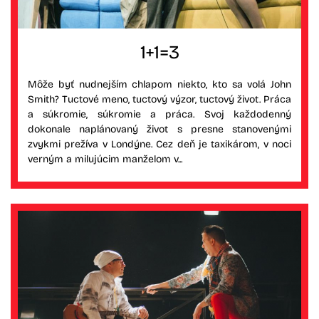
1+1=3
Môže byť nudnejším chlapom niekto, kto sa volá John
Smith? Tuctové meno, tuctový výzor, tuctový život. Práca
a súkromie, súkromie a práca. Svoj každodenný
dokonale naplánovaný život s presne stanovenými
zvykmi prežíva v Londýne. Cez deň je taxikárom, v noci
verným a milujúcim manželom v...