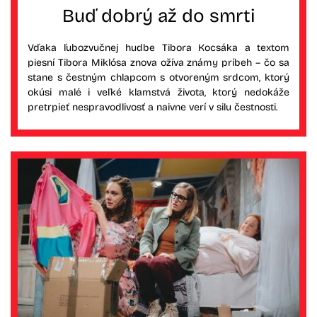
Buď dobrý až do smrti
Vďaka ľubozvučnej hudbe Tibora Kocsáka a textom
piesní Tibora Miklósa znova ožíva známy príbeh – čo sa
stane s čestným chlapcom s otvoreným srdcom, ktorý
okúsi malé i veľké klamstvá života, ktorý nedokáže
pretrpieť nespravodlivosť a naivne verí v silu čestnosti.