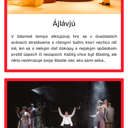
Ájlávjú
V bláznivé tempo diktujúcej hre sa v dvadsiatich
scénach stretávame s rôznymi ľuďmi, ktorí nechcú nič
iné, len sa s niekým dať dokopy a nejakým spôsobom
prežiť úspech či neúspech. Každý chce byť šťastný, ale
nikto neohrozuje svoje šťastie viac ako sami seba…