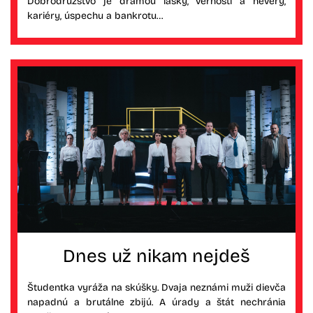
Dobrodružstvo je drámou lásky, vernosti a nevery,
kariéry, úspechu a bankrotu…
Dnes už nikam nejdeš
Študentka vyráža na skúšky. Dvaja neznámi muži dievča
napadnú a brutálne zbijú. A úrady a štát nechránia