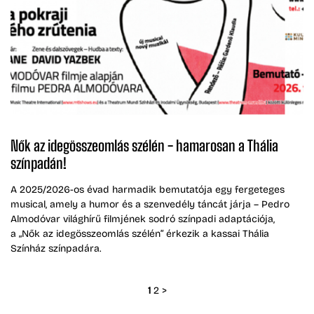
Nők az idegösszeomlás szélén - hamarosan a Thália
színpadán!
A 2025/2026-os évad harmadik bemutatója egy fergeteges
musical, amely a humor és a szenvedély táncát járja – Pedro
Almodóvar világhírű filmjének sodró színpadi adaptációja,
a „Nők az idegösszeomlás szélén” érkezik a kassai Thália
Színház színpadára.
1
2
>