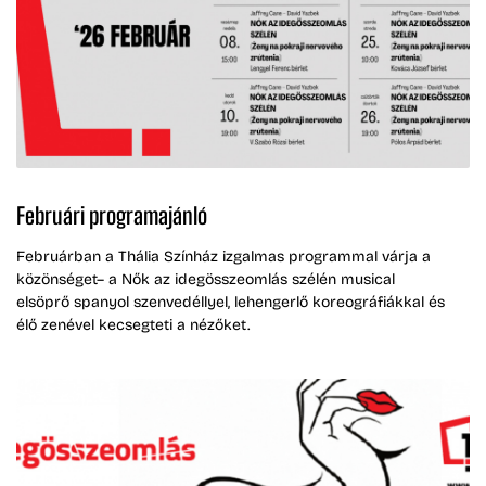
Februári programajánló
Februárban a Thália Színház izgalmas programmal várja a
közönséget– a Nők az idegösszeomlás szélén musical
elsöprő spanyol szenvedéllyel, lehengerlő koreográfiákkal és
élő zenével kecsegteti a nézőket.