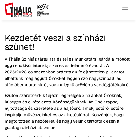
Kezdetét veszi a színházi
szünet!
A Thália Színház társulata és teljes munkatársi gárdája mögött
egy rendkívül intenzív, sikeres és felemelő évad áll. A
2025/2026-os szezonban számtalan felejthetetlen pillanatot
élhettünk meg együtt Önökkel, legyen szó nagyszínpadi és
stúdióbemutatóinkról, vagy a legkülönfélébb vendégjátékokról.
Ezúton szeretnénk kifejezni legmélyebb hálánkat Önöknek,
hűséges és elkötelezett Közönségünknek. Az Önök tapsa,
nyitottsága és szeretete az a hajtóerő, amely estéről estére
inspirálja művészeinket és az alkotóstábot. Köszönjük, hogy
megtöltötték a nézőteret, és hogy velünk tartottak ezen a
gazdag színházi utazáson!