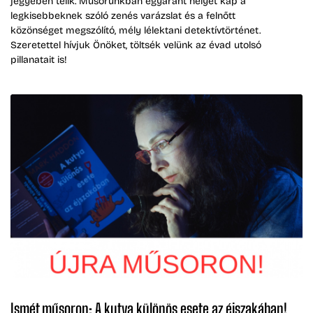
jegyében telik. Műsorunkban egyaránt helyet kap a
legkisebbeknek szóló zenés varázslat és a felnőtt
közönséget megszólító, mély lélektani detektívtörténet.
Szeretettel hívjuk Önöket, töltsék velünk az évad utolsó
pillanatait is!
Ismét műsoron: A kutya különös esete az éjszakában!