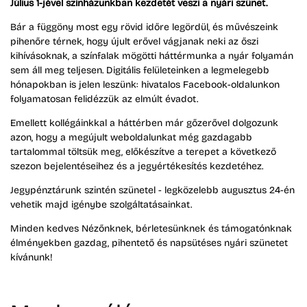
Július 1-jével színházunkban kezdetét veszi a nyári szünet.
Bár a függöny most egy rövid időre legördül, és művészeink
pihenőre térnek, hogy újult erővel vágjanak neki az őszi
kihívásoknak, a színfalak mögötti háttérmunka a nyár folyamán
sem áll meg teljesen. Digitális felületeinken a legmelegebb
hónapokban is jelen leszünk: hivatalos Facebook-oldalunkon
folyamatosan felidézzük az elmúlt évadot.
Emellett kollégáinkkal a háttérben már gőzerővel dolgozunk
azon, hogy a megújult weboldalunkat még gazdagabb
tartalommal töltsük meg, előkészítve a terepet a következő
szezon bejelentéseihez és a jegyértékesítés kezdetéhez.
Jegypénztárunk szintén szünetel - legközelebb augusztus 24-én
vehetik majd igénybe szolgáltatásainkat.
Minden kedves Nézőnknek, bérletesünknek és támogatónknak
élményekben gazdag, pihentető és napsütéses nyári szünetet
kívánunk!