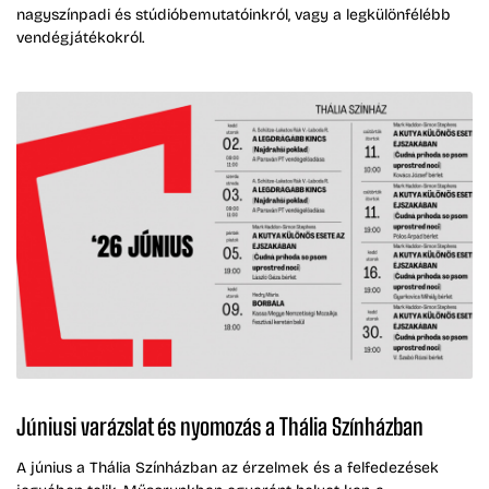
nagyszínpadi és stúdióbemutatóinkról, vagy a legkülönfélébb
vendégjátékokról.
Júniusi varázslat és nyomozás a Thália Színházban
A június a Thália Színházban az érzelmek és a felfedezések