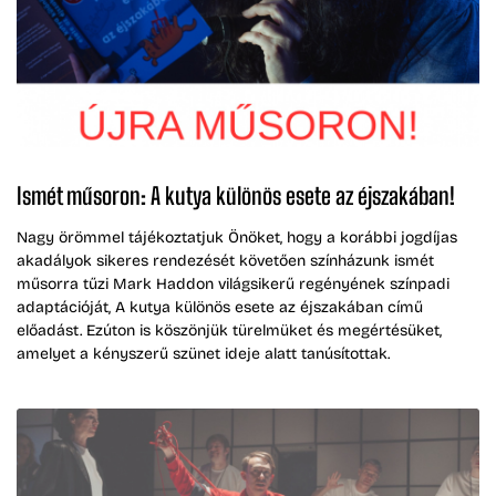
Ismét műsoron: A kutya különös esete az éjszakában!
Nagy örömmel tájékoztatjuk Önöket, hogy a korábbi jogdíjas
akadályok sikeres rendezését követően színházunk ismét
műsorra tűzi Mark Haddon világsikerű regényének színpadi
adaptációját, A kutya különös esete az éjszakában című
előadást. Ezúton is köszönjük türelmüket és megértésüket,
amelyet a kényszerű szünet ideje alatt tanúsítottak.