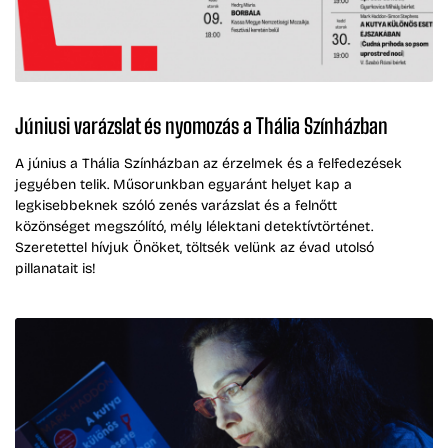
Júniusi varázslat és nyomozás a Thália Színházban
A június a Thália Színházban az érzelmek és a felfedezések
jegyében telik. Műsorunkban egyaránt helyet kap a
legkisebbeknek szóló zenés varázslat és a felnőtt
közönséget megszólító, mély lélektani detektívtörténet.
Szeretettel hívjuk Önöket, töltsék velünk az évad utolsó
pillanatait is!