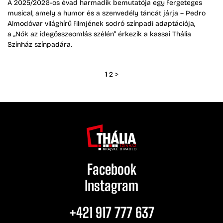
A 2025/2026-os évad harmadik bemutatója egy fergeteges
musical, amely a humor és a szenvedély táncát járja – Pedro
Almodóvar világhírű filmjének sodró színpadi adaptációja,
a „Nők az idegösszeomlás szélén” érkezik a kassai Thália
Színház színpadára.
1
2
>
Facebook
Instagram
+421 917 777 637