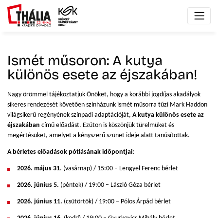
Ismét műsoron: A kutya
különös esete az éjszakában!
Nagy örömmel tájékoztatjuk Önöket, hogy a korábbi jogdíjas akadályok
sikeres rendezését követően színházunk ismét műsorra tűzi Mark Haddon
világsikerű regényének színpadi adaptációját,
A kutya különös esete az
éjszakában
című előadást. Ezúton is köszönjük türelmüket és
megértésüket, amelyet a kényszerű szünet ideje alatt tanúsítottak.
A bérletes előadások pótlásának időpontjai:
2026. május 31
. (vasárnap) / 15:00 – Lengyel Ferenc bérlet
2026.
június 5.
(péntek) / 19:00 – László Géza bérlet
2026.
június 11.
(csütörtök) / 19:00 – Pólos Árpád bérlet