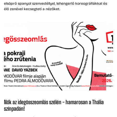
elsöprő spanyol szenvedéllyel, lehengerlő koreográfiákkal és
élő zenével kecsegteti a nézőket.
Nők az idegösszeomlás szélén - hamarosan a Thália
színpadán!