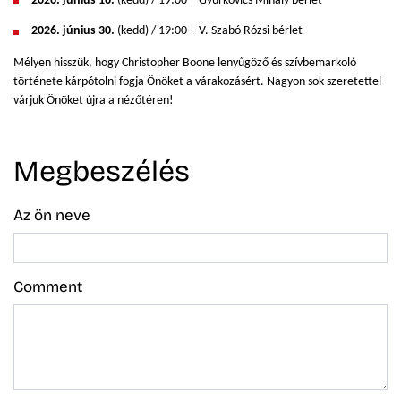
2026.
június 16.
(kedd) / 19:00 – Gyurkovics Mihály bérlet
2026.
június 30.
(kedd) / 19:00 – V. Szabó Rózsi bérlet
Mélyen hisszük, hogy Christopher Boone lenyűgöző és szívbemarkoló
története kárpótolni fogja Önöket a várakozásért. Nagyon sok szeretettel
várjuk Önöket újra a nézőtéren!