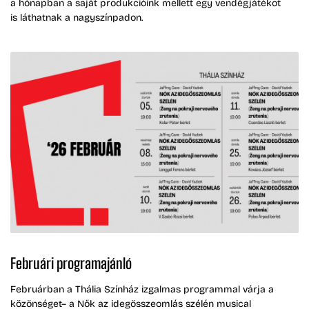
a hónapban a saját produkcióink mellett egy vendégjátékot
is láthatnak a nagyszínpadon.
Februári programajánló
Februárban a Thália Színház izgalmas programmal várja a
közönséget– a Nők az idegösszeomlás szélén musical