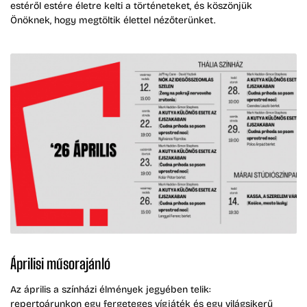
estéről estére életre kelti a történeteket, és köszönjük
Önöknek, hogy megtöltik élettel nézőterünket.
Áprilisi műsorajánló
Az április a színházi élmények jegyében telik:
repertoárunkon egy fergeteges vígjáték és egy világsikerű