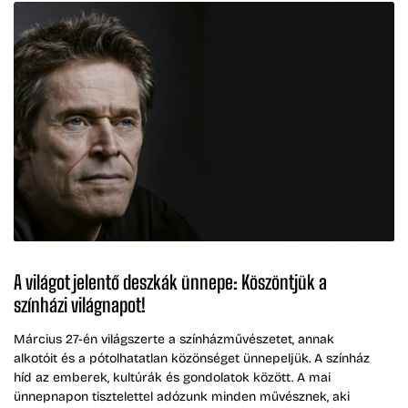
A világot jelentő deszkák ünnepe: Köszöntjük a
színházi világnapot!
Március 27-én világszerte a színházművészetet, annak
alkotóit és a pótolhatatlan közönséget ünnepeljük. A színház
híd az emberek, kultúrák és gondolatok között. A mai
ünnepnapon tisztelettel adózunk minden művésznek, aki