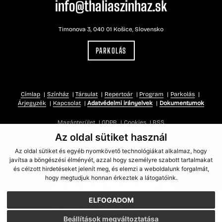
info@thaliaszinhaz.sk
Timonova 3, 040 01 Košice, Slovensko
PARKOLÁS
Címlap
Színház
Társulat
Repertoár
Program
Parkolás
Árjegyzék
Kapcsolat
Adatvédelmi irányelvek
Dokumentumok
Magánterület
GDPR
Cookies
RSS
Az oldal sütiket használ
Az oldal sütiket és egyéb nyomkövető technológiákat alkalmaz, hogy
javítsa a böngészési élményét, azzal hogy személyre szabott tartalmakat
és célzott hirdetéseket jelenít meg, és elemzi a weboldalunk forgalmát,
hogy megtudjuk honnan érkeztek a látogatóink.
ELFOGADOM
FENNTARTÓ
Beállítások megváltoztatása