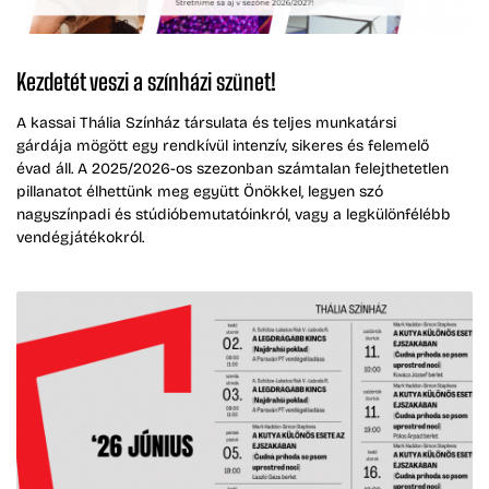
Kezdetét veszi a színházi szünet!
A kassai Thália Színház társulata és teljes munkatársi
gárdája mögött egy rendkívül intenzív, sikeres és felemelő
évad áll. A 2025/2026-os szezonban számtalan felejthetetlen
pillanatot élhettünk meg együtt Önökkel, legyen szó
nagyszínpadi és stúdióbemutatóinkról, vagy a legkülönfélébb
vendégjátékokról.