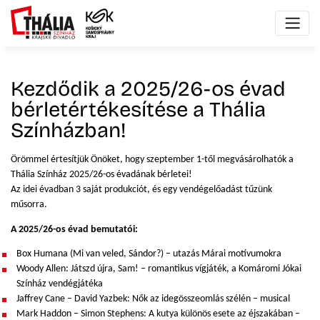
Kezdődik a 2025/26-os évad
bérletértékesítése a Thália
Színházban!
Örömmel értesítjük Önöket, hogy szeptember 1-től megvásárolhatók a
Thália Színház 2025/26-os évadának bérletei!
Az idei évadban 3 saját produkciót, és egy vendégelőadást tűzünk
műsorra.
A 2025/26-os évad bemutatói:
Box Humana (Mi van veled, Sándor?) – utazás Márai motívumokra
Woody Allen: Játszd újra, Sam! – romantikus vígjáték, a Komáromi Jókai
Színház vendégjátéka
Jaffrey Cane – David Yazbek: Nők az idegösszeomlás szélén – musical
Mark Haddon – Simon Stephens: A kutya különös esete az éjszakában –