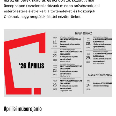
híd az emberek, kultúrák és gondolatok között. A mai
ünnepnapon tisztelettel adózunk minden művésznek, aki
estéről estére életre kelti a történeteket, és köszönjük
Önöknek, hogy megtöltik élettel nézőterünket.
Áprilisi műsorajánló