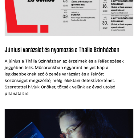
Júniusi varázslat és nyomozás a Thália Színházban
A június a Thália Színházban az érzelmek és a felfedezések
jegyében telik. Műsorunkban egyaránt helyet kap a
legkisebbeknek szóló zenés varázslat és a felnőtt
közönséget megszólító, mély lélektani detektívtörténet.
Szeretettel hívjuk Önöket, töltsék velünk az évad utolsó
pillanatait is!