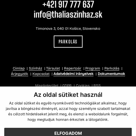
+421 917 777 637
info@thaliaszinhaz.sk
Timonova 3, 040 01 Košice, Slovensko
PARKOLÁS
Címlap
Színház
Társulat
Repertoár
Program
Parkolás
Árjegyzék
Kapcsolat
Adatvédelmi irányelvek
Dokumentumok
Magánterület
GDPR
Cookies
RSS
Az oldal sütiket használ
Az oldal sütiket és egyéb nyomkövető technológiákat alkalmaz, hogy
javítsa a böngészési élményét, azzal hogy személyre szabott tartalmakat
és célzott hirdetéseket jelenít meg, és elemzi a weboldalunk forgalmát,
hogy megtudjuk honnan érkeztek a látogatóink.
ELFOGADOM