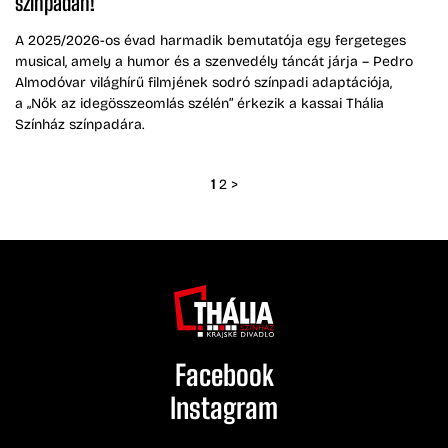
színpadán!
A 2025/2026-os évad harmadik bemutatója egy fergeteges
musical, amely a humor és a szenvedély táncát járja – Pedro
Almodóvar világhírű filmjének sodró színpadi adaptációja,
a „Nők az idegösszeomlás szélén” érkezik a kassai Thália
Színház színpadára.
1
2
>
Facebook
Instagram