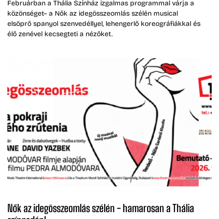
Februárban a Thália Színház izgalmas programmal várja a
közönséget– a Nők az idegösszeomlás szélén musical
elsöprő spanyol szenvedéllyel, lehengerlő koreográfiákkal és
élő zenével kecsegteti a nézőket.
Nők az idegösszeomlás szélén - hamarosan a Thália