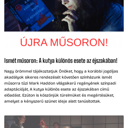
Ismét műsoron: A kutya különös esete az éjszakában!
Nagy örömmel tájékoztatjuk Önöket, hogy a korábbi jogdíjas
akadályok sikeres rendezését követően színházunk ismét
műsorra tűzi Mark Haddon világsikerű regényének színpadi
adaptációját, A kutya különös esete az éjszakában című
előadást. Ezúton is köszönjük türelmüket és megértésüket,
amelyet a kényszerű szünet ideje alatt tanúsítottak.