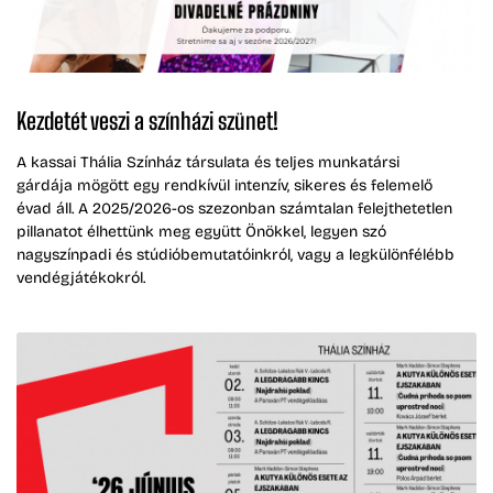
Kezdetét veszi a színházi szünet!
A kassai Thália Színház társulata és teljes munkatársi
gárdája mögött egy rendkívül intenzív, sikeres és felemelő
évad áll. A 2025/2026-os szezonban számtalan felejthetetlen
pillanatot élhettünk meg együtt Önökkel, legyen szó
nagyszínpadi és stúdióbemutatóinkról, vagy a legkülönfélébb
vendégjátékokról.