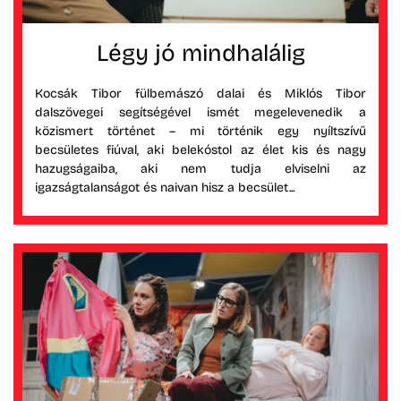
Légy jó mindhalálig
Kocsák Tibor fülbemászó dalai és Miklós Tibor
dalszövegei segítségével ismét megelevenedik a
közismert történet – mi történik egy nyíltszívű
becsületes fiúval, aki belekóstol az élet kis és nagy
hazugságaiba, aki nem tudja elviselni az
igazságtalanságot és naivan hisz a becsület...