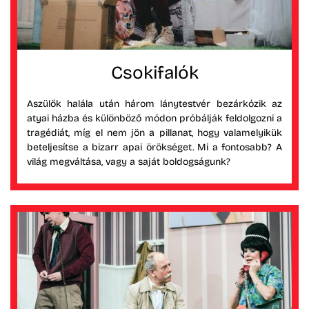
Csokifalók
Aszülők halála után három lánytestvér bezárkózik az
atyai házba és különböző módon próbálják feldolgozni a
tragédiát, míg el nem jön a pillanat, hogy valamelyikük
beteljesítse a bizarr apai örökséget. Mi a fontosabb? A
világ megváltása, vagy a saját boldogságunk?