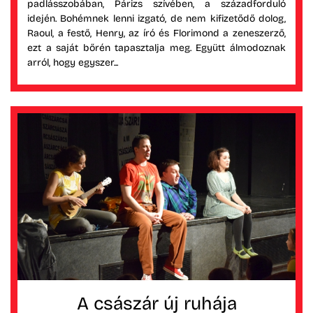
padlásszobában, Párizs szívében, a századforduló
idején. Bohémnek lenni izgató, de nem kifizetődő dolog,
Raoul, a festő, Henry, az író és Florimond a zeneszerző,
ezt a saját bőrén tapasztalja meg. Együtt álmodoznak
arról, hogy egyszer...
A császár új ruhája