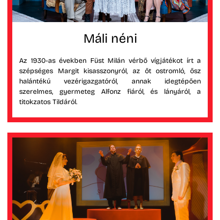
Máli néni
Az 1930-as években Füst Milán vérbő vígjátékot írt a
szépséges Margit kisasszonyról, az őt ostromló, ősz
halántékú vezérigazgatóról, annak idegtépően
szerelmes, gyermeteg Alfonz fiáról, és lányáról, a
titokzatos Tildáról.