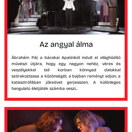
Az angyal álma
Ábrahám Pál, a bácskai Apatinból indult el világhódító
művészi útjára, hogy egy nagyon nehéz, véres és
veszélyekkel teli korban könnyed dalokkal
szórakoztassa a közönségét, a bajban reményt adjon, a
katasztrófában jókedvet gerjesszen. A különleges
hangulatú életjáték számba veszi...