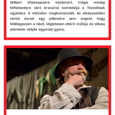
William Shakespeare közismert, mégis mindig
felfedezésre váró bravúros komédiája a Tévedések
vígjátéka. A kitűnően megkomponált, és elképesztően
vérbő darab egy pillanatra sem engedi, hogy
fellélegezzen a néző. Végletesen eltérő műfajú és stílusú
jelenetek váltják egymást gyors...