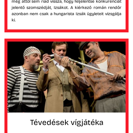
még attól sem riad vissza, hogy feljelentse konkurenciát
jelentő szomszédját, Izsákot. A kiérkező román rendőr
azonban nem csak a hungarista Izsák ügyleteit vizsgálja
ki.
Tévedések vígjátéka