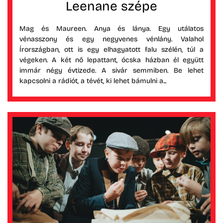
Leenane szépe
Mag és Maureen. Anya és lánya. Egy utálatos
vénasszony és egy negyvenes vénlány. Valahol
Írországban, ott is egy elhagyatott falu szélén, túl a
végeken. A két nő lepattant, ócska házban él együtt
immár négy évtizede. A sivár semmiben. Be lehet
kapcsolni a rádiót, a tévét, ki lehet bámulni a...