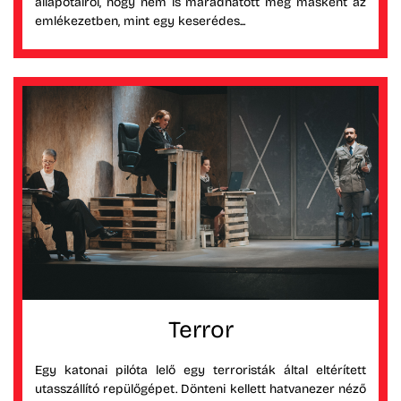
állapotairól, hogy nem is maradhatott meg másként az
emlékezetben, mint egy keserédes...
Terror
Egy katonai pilóta lelő egy terroristák által eltérített
utasszállító repülőgépet. Dönteni kellett hatvanezer néző