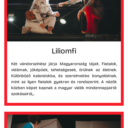
Liliomfi
Két vándorszínész járja Magyarország tájait. Fiatalok,
vidámak, jóképűek, tehetségesek, örülnek az életnek.
Különböző kalandokba, és szerelmekbe bonyolódnak,
mint az ilyen fiatalok gyakran és rendszerint. A nézők
közben képet kapnak a magyar vidék mindennapjairól:
szokásairól,...