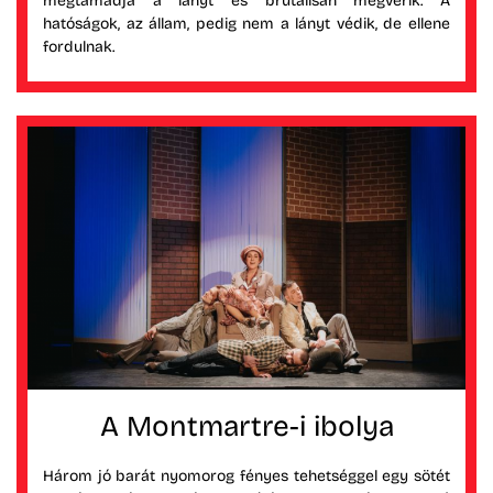
megtámadja a lányt és brutálisan megverik. A
hatóságok, az állam, pedig nem a lányt védik, de ellene
fordulnak.
A Montmartre-i ibolya
Három jó barát nyomorog fényes tehetséggel egy sötét