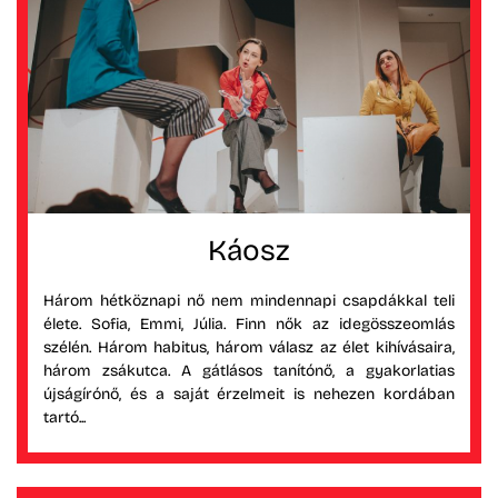
Káosz
Három hétköznapi nő nem mindennapi csapdákkal teli
élete. Sofia, Emmi, Júlia. Finn nők az idegösszeomlás
szélén. Három habitus, három válasz az élet kihívásaira,
három zsákutca. A gátlásos tanítónő, a gyakorlatias
újságírónő, és a saját érzelmeit is nehezen kordában
tartó...