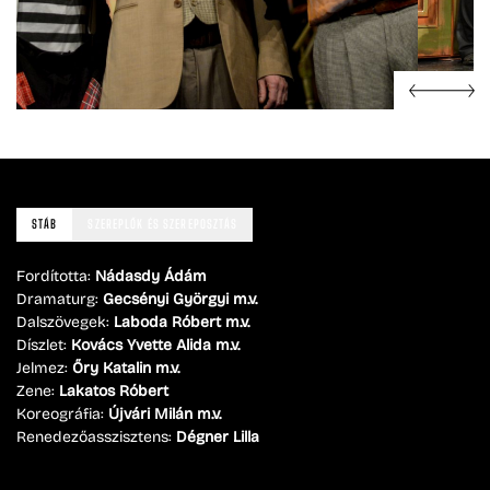
STÁB
SZEREPLŐK ÉS SZEREPOSZTÁS
Fordította:
Nádasdy Ádám
Dramaturg:
Gecsényi Györgyi m.v.
Dalszövegek:
Laboda Róbert m.v.
Díszlet:
Kovács Yvette Alida m.v.
Jelmez:
Őry Katalin m.v.
Zene:
Lakatos Róbert
Koreográfia:
Újvári Milán m.v.
Renedezőasszisztens:
Dégner Lilla