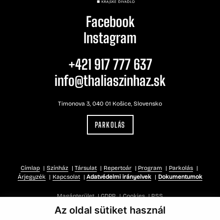
Facebook
Instagram
+421 917 777 637
info@thaliaszinhaz.sk
Timonova 3, 040 01 Košice, Slovensko
PARKOLÁS
Címlap
Színház
Társulat
Repertoár
Program
Parkolás
Árjegyzék
Kapcsolat
Adatvédelmi irányelvek
Dokumentumok
Magánterület
GDPR
Cookies
RSS
Az oldal sütiket használ