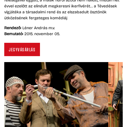
feleségével együtt, a másik fiúról azóta nem hallott, miután hét
évvel ezelőtt az elindult megkeresni ikerfivérét… a Tévedések
vígjátéka a társadalmi rend és az elszabadult ösztönök
ütközésének fergeteges komédiáj
Rendező:
Léner András m.v.
Bemutató:
2015. november 05.
JEGYVÁSÁRLÁS