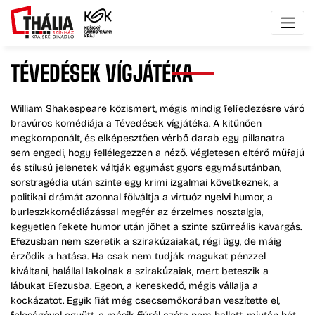
TÉVEDÉSEK
VÍGJÁTÉKA
William Shakespeare közismert, mégis mindig felfedezésre váró
bravúros komédiája a Tévedések vígjátéka. A kitűnően
megkomponált, és elképesztően vérbő darab egy pillanatra
sem engedi, hogy fellélegezzen a néző. Végletesen eltérő műfajú
és stílusú jelenetek váltják egymást gyors egymásutánban,
sorstragédia után szinte egy krimi izgalmai következnek, a
politikai drámát azonnal fölváltja a virtuóz nyelvi humor, a
burleszkkomédiázással megfér az érzelmes nosztalgia,
kegyetlen fekete humor után jöhet a szinte szürreális kavargás.
Efezusban nem szeretik a szirakúzaiakat, régi ügy, de máig
érződik a hatása. Ha csak nem tudják magukat pénzzel
kiváltani, halállal lakolnak a szirakúzaiak, mert beteszik a
lábukat Efezusba. Egeon, a kereskedő, mégis vállalja a
kockázatot. Egyik fiát még csecsemőkorában veszítette el,