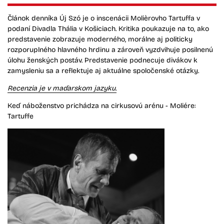
Článok denníka Új Szó je o inscenácii Molièrovho Tartuffa v
podaní Divadla Thália v Košiciach. Kritika poukazuje na to, ako
predstavenie zobrazuje moderného, morálne aj politicky
rozporuplného hlavného hrdinu a zároveň vyzdvihuje posilnenú
úlohu ženských postáv. Predstavenie podnecuje divákov k
zamysleniu sa a reflektuje aj aktuálne spoločenské otázky.
Recenzia je v maďarskom jazyku.
Keď náboženstvo prichádza na cirkusovú arénu - Moliére:
Tartuffe