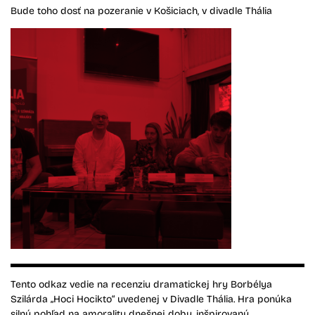
Bude toho dosť na pozeranie v Košiciach, v divadle Thália
Tento odkaz vedie na recenziu dramatickej hry Borbélya
Szilárda „Hoci Hocikto“ uvedenej v Divadle Thália. Hra ponúka
silný pohľad na amoralitu dnešnej doby, inšpirovaný