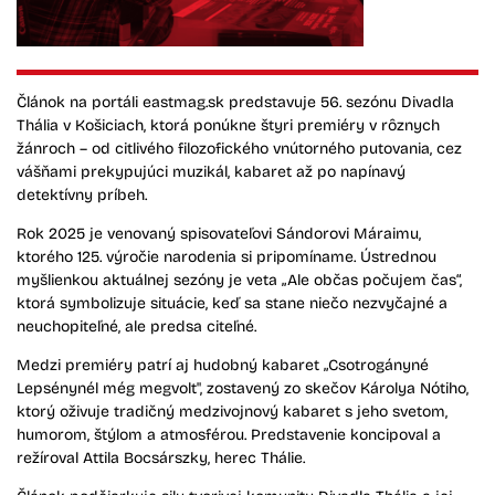
Článok na portáli eastmag.sk predstavuje 56. sezónu Divadla
Thália v Košiciach, ktorá ponúkne štyri premiéry v rôznych
žánroch – od citlivého filozofického vnútorného putovania, cez
vášňami prekypujúci muzikál, kabaret až po napínavý
detektívny príbeh.
Rok 2025 je venovaný spisovateľovi Sándorovi Máraimu,
ktorého 125. výročie narodenia si pripomíname. Ústrednou
myšlienkou aktuálnej sezóny je veta „Ale občas počujem čas“,
ktorá symbolizuje situácie, keď sa stane niečo nezvyčajné a
neuchopiteľné, ale predsa citeľné.
Medzi premiéry patrí aj hudobný kabaret „Csotrogányné
Lepsénynél még megvolt", zostavený zo skečov Károlya Nótiho,
ktorý oživuje tradičný medzivojnový kabaret s jeho svetom,
humorom, štýlom a atmosférou. Predstavenie koncipoval a
režíroval Attila Bocsárszky, herec Thálie.