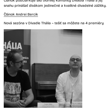
Článok podčiarkuje silu tvorivej komunity Divadla Thália a jej
snahu prinášať divákom jedinečné a kvalitné divadelné zážitky.
Článok Andrei Bercik
Nová sezóna v Divadle Thália – tešiť sa môžete na 4 premiéry