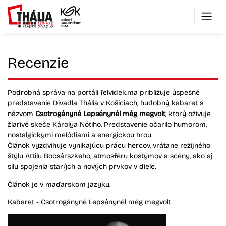
Recenzie
Podrobná správa na portáli felvidek.ma približuje úspešné
predstavenie Divadla Thália v Košiciach, hudobný kabaret s
názvom
Csotrogányné Lepsénynél még megvolt
, ktorý oživuje
žiarivé skeče Károlya Nótiho. Predstavenie očarilo humorom,
nostalgickými melódiami a energickou hrou.
Článok vyzdvihuje vynikajúcu prácu hercov, vrátane režijného
štýlu Attilu Bocsárszkeho, atmosféru kostýmov a scény, ako aj
silu spojenia starých a nových prvkov v diele.
Článok je v maďarskom jazyku.
Kabaret - Csotrogányné Lepsénynél még megvolt