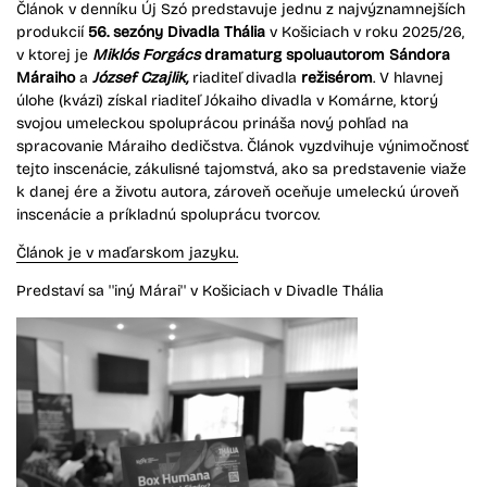
Článok v denníku Új Szó predstavuje jednu z najvýznamnejších
produkcií
56. sezóny Divadla Thália
v Košiciach v roku 2025/26,
v ktorej je
Miklós Forgács
dramaturg spoluautorom Sándora
Máraiho
a
József Czajlik,
riaditeľ divadla
režisérom
. V hlavnej
úlohe (kvázi) získal riaditeľ Jókaiho divadla v Komárne, ktorý
svojou umeleckou spoluprácou prináša nový pohľad na
spracovanie Máraiho dedičstva. Článok vyzdvihuje výnimočnosť
tejto inscenácie, zákulisné tajomstvá, ako sa predstavenie viaže
k danej ére a životu autora, zároveň oceňuje umeleckú úroveň
inscenácie a príkladnú spoluprácu tvorcov.
Článok je v maďarskom jazyku.
Predstaví sa ''iný Márai'' v Košiciach v Divadle Thália