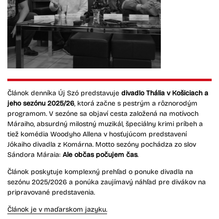
Článok denníka Új Szó predstavuje
divadlo Thália v Košiciach a
jeho sezónu 2025/26
, ktorá začne s pestrým a rôznorodým
programom. V sezóne sa objaví cesta založená na motívoch
Máraiho, absurdný milostný muzikál, špeciálny krimi príbeh a
tiež komédia Woodyho Allena v hosťujúcom predstavení
Jókaiho divadla z Komárna. Motto sezóny pochádza zo slov
Sándora Máraia:
Ale občas počujem čas
.
Článok poskytuje komplexný prehľad o ponuke divadla na
sezónu 2025/2026 a ponúka zaujímavý náhľad pre divákov na
pripravované predstavenia.
Článok je v maďarskom jazyku.