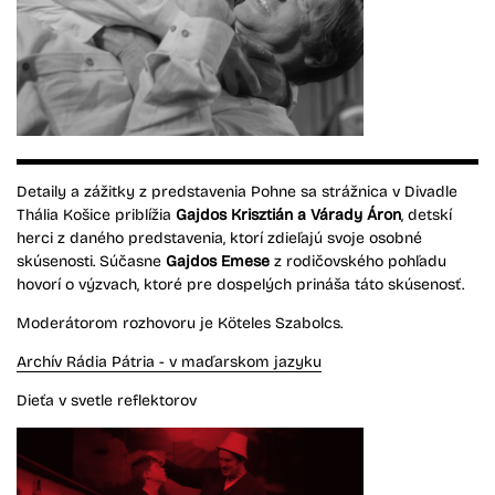
Detaily a zážitky z predstavenia Pohne sa strážnica v Divadle
Thália Košice priblížia
Gajdos Krisztián a Várady Áron
, detskí
herci z daného predstavenia, ktorí zdieľajú svoje osobné
skúsenosti. Súčasne
Gajdos Emese
z rodičovského pohľadu
hovorí o výzvach, ktoré pre dospelých prináša táto skúsenosť.
Moderátorom rozhovoru je Köteles Szabolcs.
Archív Rádia Pátria - v maďarskom jazyku
Dieťa v svetle reflektorov