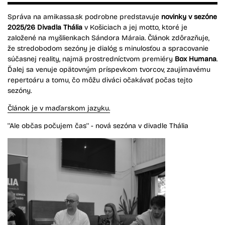
Správa na amikassa.sk podrobne predstavuje
novinky v sezóne
2025/26 Divadla Thália
v Košiciach a jej motto, ktoré je
založené na myšlienkach Sándora Máraia. Článok zdôrazňuje,
že stredobodom sezóny je dialóg s minulosťou a spracovanie
súčasnej reality, najmä prostredníctvom premiéry
Box Humana
.
Ďalej sa venuje opätovným príspevkom tvorcov, zaujímavému
repertoáru a tomu, čo môžu diváci očakávať počas tejto
sezóny.
Článok je v maďarskom jazyku.
''Ale občas počujem čas'' - nová sezóna v divadle Thália