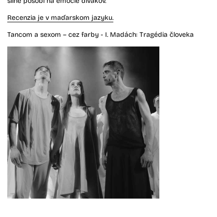
silne pôsobí na emócie divákov.
Recenzia je v maďarskom jazyku.
Tancom a sexom – cez farby - I. Madách: Tragédia človeka