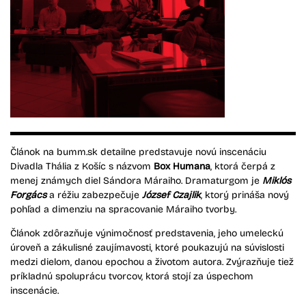
Článok na bumm.sk detailne predstavuje novú inscenáciu
Divadla Thália z Košíc s názvom
Box Humana
, ktorá čerpá z
menej známych diel Sándora Máraiho. Dramaturgom je
Miklós
Forgács
a réžiu zabezpečuje
József Czajlik
, ktorý prináša nový
pohľad a dimenziu na spracovanie Máraiho tvorby.
Článok zdôrazňuje výnimočnosť predstavenia, jeho umeleckú
úroveň a zákulisné zaujímavosti, ktoré poukazujú na súvislosti
medzi dielom, danou epochou a životom autora. Zvýrazňuje tiež
príkladnú spoluprácu tvorcov, ktorá stojí za úspechom
inscenácie.