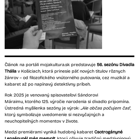
Článok na portáli mojakultura.sk predstavuje
56. sezónu Divadla
Thália
v Košiciach, ktorá prinesie päť nových titulov rôznych
žánrov – od filozofického vnútorného putovania, cez muzikál a
kabaret až po napínavý detektívny príbeh.
Rok 2025 je venovaný spisovateľovi Sándorovi
Máraimu, ktorého 125. výročie narodenia si divadlo pripomína.
Ústredná myšlienka sezóny je výrok: „
Ale občas počujem čas
",
ktorý symbolizuje uvedomenie si nezvyčajných a
neuchopiteľných momentov v živote.
Medzi premiérami vyniká hudobný kabaret
Csotrogányné
Lepsénynél még megvolt
, ktorý oživuje tradičný medzivojnový