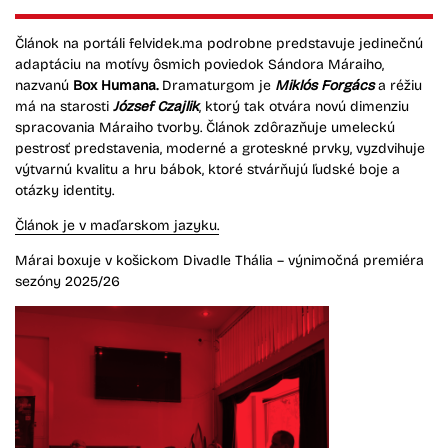
Článok na portáli felvidek.ma podrobne predstavuje jedinečnú
adaptáciu na motívy ôsmich poviedok Sándora Máraiho,
nazvanú
Box Humana.
Dramaturgom je
Miklós Forgács
a réžiu
má na starosti
József Czajlik
, ktorý tak otvára novú dimenziu
spracovania Máraiho tvorby. Článok zdôrazňuje umeleckú
pestrosť predstavenia, moderné a groteskné prvky, vyzdvihuje
výtvarnú kvalitu a hru bábok, ktoré stvárňujú ľudské boje a
otázky identity.
Článok je v maďarskom jazyku.
Márai boxuje v košickom Divadle Thália – výnimočná premiéra
sezóny 2025/26