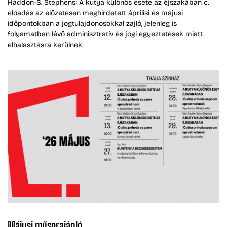
Haddon-S. Stephens: A kutya különös esete az éjszakában c.
előadás az előzetesen meghirdetett áprilisi és májusi
időpontokban a jogtulajdonosokkal zajló, jelenleg is
folyamatban lévő adminisztratív és jogi egyeztetések miatt
elhalasztásra kerülnek.
Májusi műsorajánló