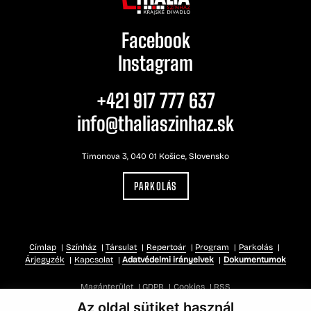
Facebook
Instagram
+421 917 777 637
info@thaliaszinhaz.sk
Timonova 3, 040 01 Košice, Slovensko
PARKOLÁS
Címlap
Színház
Társulat
Repertoár
Program
Parkolás
Árjegyzék
Kapcsolat
Adatvédelmi irányelvek
Dokumentumok
Magánterület
GDPR
Cookies
RSS
Az oldal sütiket használ