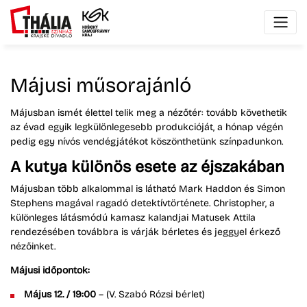
Májusi műsorajánló
Májusban ismét élettel telik meg a nézőtér: tovább követhetik
az évad egyik legkülönlegesebb produkcióját, a hónap végén
pedig egy nívós vendégjátékot köszönthetünk színpadunkon.
A kutya különös esete az éjszakában
Májusban több alkalommal is látható Mark Haddon és Simon
Stephens magával ragadó detektívtörténete. Christopher, a
különleges látásmódú kamasz kalandjai Matusek Attila
rendezésében továbbra is várják bérletes és jeggyel érkező
nézőinket.
Májusi időpontok:
Május 12. / 19:00
– (V. Szabó Rózsi bérlet)