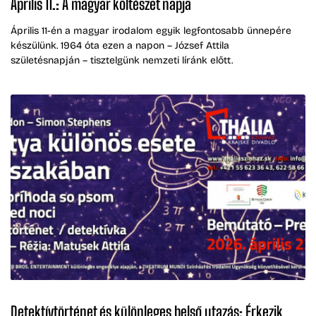
Április 11.: A magyar költészet napja
Április 11-én a magyar irodalom egyik legfontosabb ünnepére
készülünk. 1964 óta ezen a napon – József Attila
születésnapján – tisztelgünk nemzeti líránk előtt.
Detektívtörténet és különleges belső utazás: Érkezik