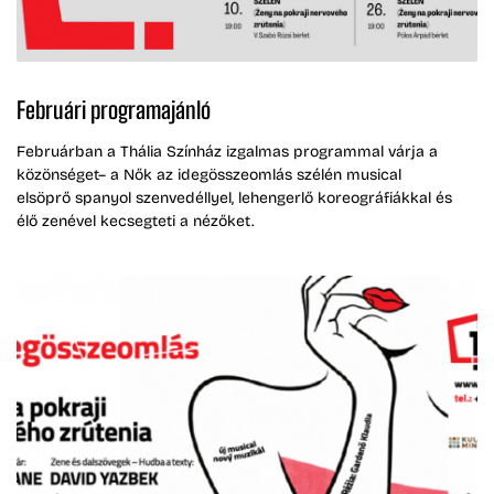
Februári programajánló
Februárban a Thália Színház izgalmas programmal várja a
közönséget– a Nők az idegösszeomlás szélén musical
elsöprő spanyol szenvedéllyel, lehengerlő koreográfiákkal és
élő zenével kecsegteti a nézőket.