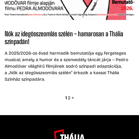
Nők az idegösszeomlás szélén - hamarosan a Thália
színpadán!
A 2025/2026-os évad harmadik bemutatója egy fergeteges
musical, amely a humor és a szenvedély táncát járja – Pedro
Almodóvar világhírű filmjének sodró színpadi adaptációja,
a „Nők az idegösszeomlás szélén” érkezik a kassai Thália
Színház színpadára.
1
2
>