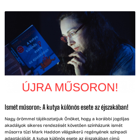
Ismét műsoron: A kutya különös esete az éjszakában!
Nagy örömmel tájékoztatjuk Önöket, hogy a korábbi jogdíjas
akadályok sikeres rendezését követően színházunk ismét
műsorra tűzi Mark Haddon világsikerű regényének színpadi
adaptációját, A kutya különös esete az éjszakában című