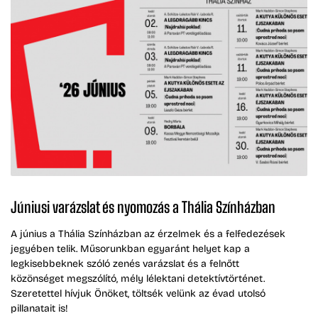
Júniusi varázslat és nyomozás a Thália Színházban
A június a Thália Színházban az érzelmek és a felfedezések
jegyében telik. Műsorunkban egyaránt helyet kap a
legkisebbeknek szóló zenés varázslat és a felnőtt
közönséget megszólító, mély lélektani detektívtörténet.
Szeretettel hívjuk Önöket, töltsék velünk az évad utolsó
pillanatait is!