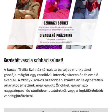
Kezdetét veszi a színházi szünet!
A kassai Thália Színház társulata és teljes munkatársi
gárdája mögött egy rendkívül intenzív, sikeres és felemelő
évad áll. A 2025/2026-os szezonban számtalan felejthetetlen
pillanatot élhettünk meg együtt Önökkel, legyen szó
nagyszínpadi és stúdióbemutatóinkról, vagy a legkülönfélébb
vendégjátékokról.