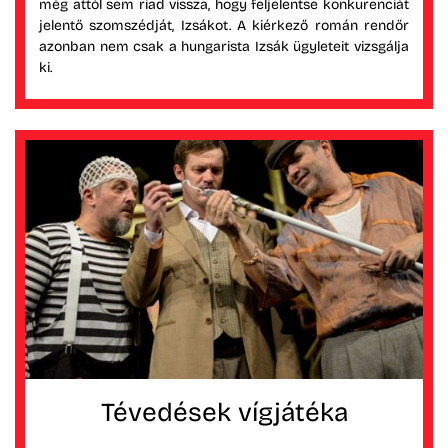
még attól sem riad vissza, hogy feljelentse konkurenciát
jelentő szomszédját, Izsákot. A kiérkező román rendőr
azonban nem csak a hungarista Izsák ügyleteit vizsgálja
ki.
Tévedések vígjátéka