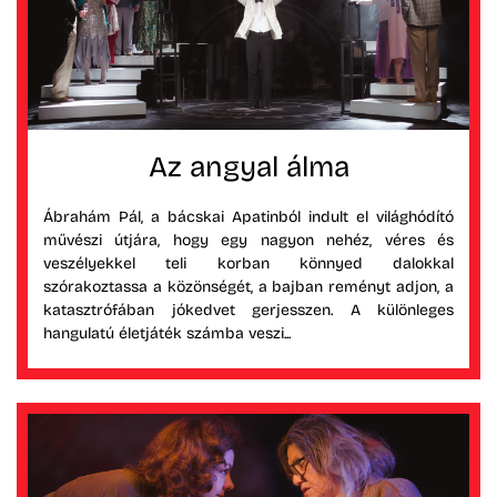
Az angyal álma
Ábrahám Pál, a bácskai Apatinból indult el világhódító
művészi útjára, hogy egy nagyon nehéz, véres és
veszélyekkel teli korban könnyed dalokkal
szórakoztassa a közönségét, a bajban reményt adjon, a
katasztrófában jókedvet gerjesszen. A különleges
hangulatú életjáték számba veszi...