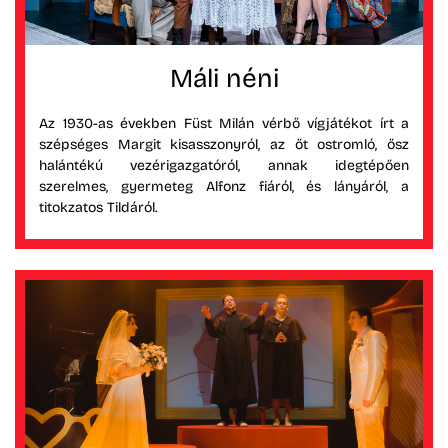
Máli néni
Az 1930-as években Füst Milán vérbő vígjátékot írt a
szépséges Margit kisasszonyról, az őt ostromló, ősz
halántékú vezérigazgatóról, annak idegtépően
szerelmes, gyermeteg Alfonz fiáról, és lányáról, a
titokzatos Tildáról.