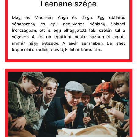
Leenane szépe
Mag és Maureen. Anya és lánya. Egy utálatos
vénasszony és egy negyvenes vénlány. Valahol
Írországban, ott is egy elhagyatott falu szélén, túl a
végeken. A két nő lepattant, ócska házban él együtt
immár négy évtizede. A sivár semmiben. Be lehet
kapcsolni a rádiót, a tévét, ki lehet bámulni a...