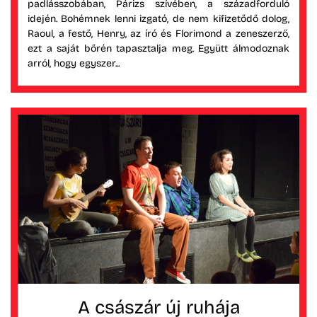
padlásszobában, Párizs szívében, a századforduló
idején. Bohémnek lenni izgató, de nem kifizetődő dolog,
Raoul, a festő, Henry, az író és Florimond a zeneszerző,
ezt a saját bőrén tapasztalja meg. Együtt álmodoznak
arról, hogy egyszer...
A császár új ruhája