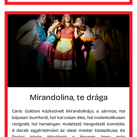
Mirandolina, te drága
Carlo Goldoni közkedvelt Mirandolinája, a sármos, hol
bájosan bumfordi, hol karcosan éles, hol melankolikusan
rezignált, hol harsányan mulattató hangvételű komédia.
A darab egyértelműen az olasz mester klasszikusa, de
Ferkai István átiratának a lényege, hogy még