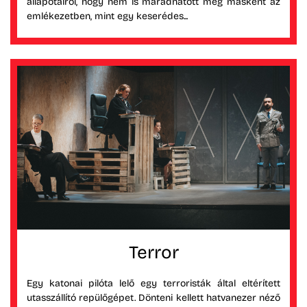
állapotairól, hogy nem is maradhatott meg másként az
emlékezetben, mint egy keserédes...
Terror
Egy katonai pilóta lelő egy terroristák által eltérített
utasszállító repülőgépet. Dönteni kellett hatvanezer néző