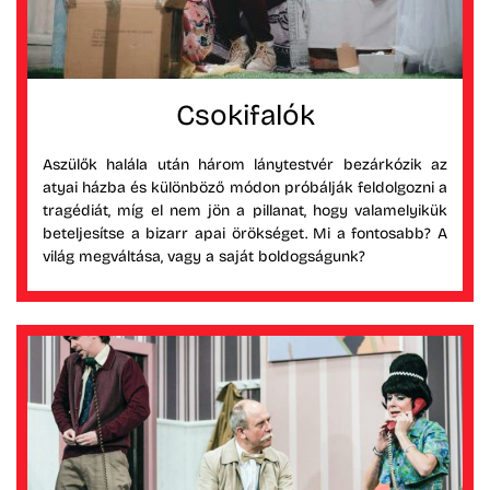
Csokifalók
Aszülők halála után három lánytestvér bezárkózik az
atyai házba és különböző módon próbálják feldolgozni a
tragédiát, míg el nem jön a pillanat, hogy valamelyikük
beteljesítse a bizarr apai örökséget. Mi a fontosabb? A
világ megváltása, vagy a saját boldogságunk?