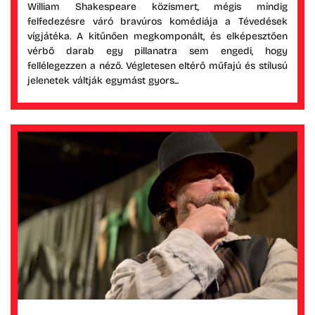
William Shakespeare közismert, mégis mindig
felfedezésre váró bravúros komédiája a Tévedések
vígjátéka. A kitűnően megkomponált, és elképesztően
vérbő darab egy pillanatra sem engedi, hogy
fellélegezzen a néző. Végletesen eltérő műfajú és stílusú
jelenetek váltják egymást gyors...