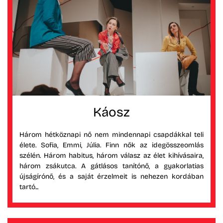
Káosz
Három hétköznapi nő nem mindennapi csapdákkal teli
élete. Sofia, Emmi, Júlia. Finn nők az idegösszeomlás
szélén. Három habitus, három válasz az élet kihívásaira,
három zsákutca. A gátlásos tanítónő, a gyakorlatias
újságírónő, és a saját érzelmeit is nehezen kordában
tartó...