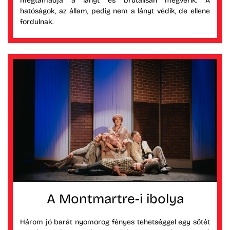
megtámadja a lányt és brutálisan megverik. A
hatóságok, az állam, pedig nem a lányt védik, de ellene
fordulnak.
A Montmartre-i ibolya
Három jó barát nyomorog fényes tehetséggel egy sötét