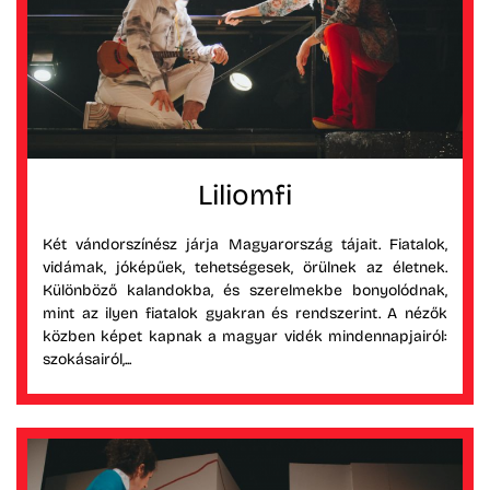
Liliomfi
Két vándorszínész járja Magyarország tájait. Fiatalok,
vidámak, jóképűek, tehetségesek, örülnek az életnek.
Különböző kalandokba, és szerelmekbe bonyolódnak,
mint az ilyen fiatalok gyakran és rendszerint. A nézők
közben képet kapnak a magyar vidék mindennapjairól:
szokásairól,...