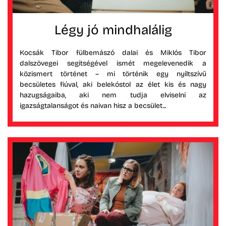
Légy jó mindhalálig
Kocsák Tibor fülbemászó dalai és Miklós Tibor
dalszövegei segítségével ismét megelevenedik a
közismert történet – mi történik egy nyíltszívű
becsületes fiúval, aki belekóstol az élet kis és nagy
hazugságaiba, aki nem tudja elviselni az
igazságtalanságot és naivan hisz a becsület...