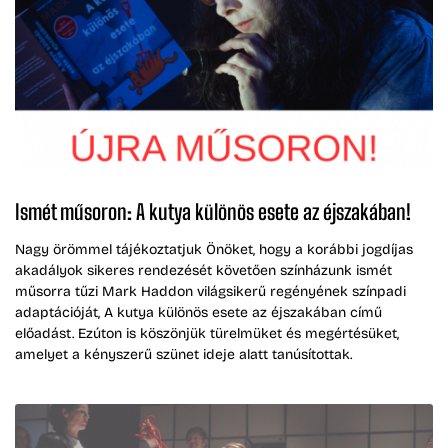
Ismét műsoron: A kutya különös esete az éjszakában!
Nagy örömmel tájékoztatjuk Önöket, hogy a korábbi jogdíjas
akadályok sikeres rendezését követően színházunk ismét
műsorra tűzi Mark Haddon világsikerű regényének színpadi
adaptációját, A kutya különös esete az éjszakában című
előadást. Ezúton is köszönjük türelmüket és megértésüket,
amelyet a kényszerű szünet ideje alatt tanúsítottak.