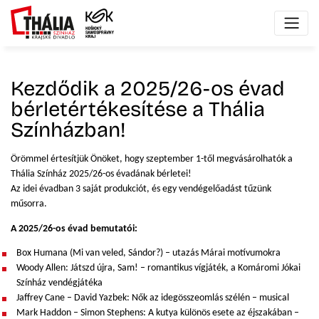
Kezdődik a 2025/26-os évad
bérletértékesítése a Thália
Színházban!
Örömmel értesítjük Önöket, hogy szeptember 1-től megvásárolhatók a
Thália Színház 2025/26-os évadának bérletei!
Az idei évadban 3 saját produkciót, és egy vendégelőadást tűzünk
műsorra.
A 2025/26-os évad bemutatói:
Box Humana (Mi van veled, Sándor?) – utazás Márai motívumokra
Woody Allen: Játszd újra, Sam! – romantikus vígjáték, a Komáromi Jókai
Színház vendégjátéka
Jaffrey Cane – David Yazbek: Nők az idegösszeomlás szélén – musical
Mark Haddon – Simon Stephens: A kutya különös esete az éjszakában –