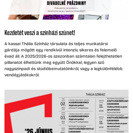
Kezdetét veszi a színházi szünet!
A kassai Thália Színház társulata és teljes munkatársi
gárdája mögött egy rendkívül intenzív, sikeres és felemelő
évad áll. A 2025/2026-os szezonban számtalan felejthetetlen
pillanatot élhettünk meg együtt Önökkel, legyen szó
nagyszínpadi és stúdióbemutatóinkról, vagy a legkülönfélébb
vendégjátékokról.