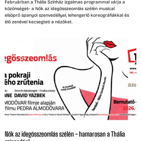
Februárban a Thália Színház izgalmas programmal várja a
közönséget– a Nők az idegösszeomlás szélén musical
elsöprő spanyol szenvedéllyel, lehengerlő koreográfiákkal és
élő zenével kecsegteti a nézőket.
Nők az idegösszeomlás szélén - hamarosan a Thália