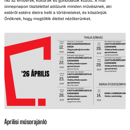
híd az emberek, kultúrák és gondolatok között. A mai
ünnepnapon tisztelettel adózunk minden művésznek, aki
estéről estére életre kelti a történeteket, és köszönjük
Önöknek, hogy megtöltik élettel nézőterünket.
Áprilisi műsorajánló