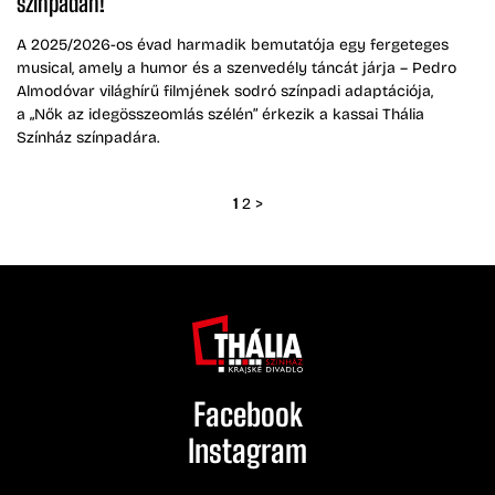
színpadán!
A 2025/2026-os évad harmadik bemutatója egy fergeteges
musical, amely a humor és a szenvedély táncát járja – Pedro
Almodóvar világhírű filmjének sodró színpadi adaptációja,
a „Nők az idegösszeomlás szélén” érkezik a kassai Thália
Színház színpadára.
1
2
>
Facebook
Instagram