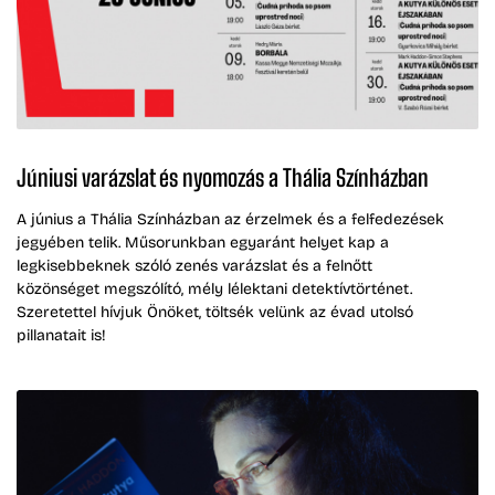
Júniusi varázslat és nyomozás a Thália Színházban
A június a Thália Színházban az érzelmek és a felfedezések
jegyében telik. Műsorunkban egyaránt helyet kap a
legkisebbeknek szóló zenés varázslat és a felnőtt
közönséget megszólító, mély lélektani detektívtörténet.
Szeretettel hívjuk Önöket, töltsék velünk az évad utolsó
pillanatait is!