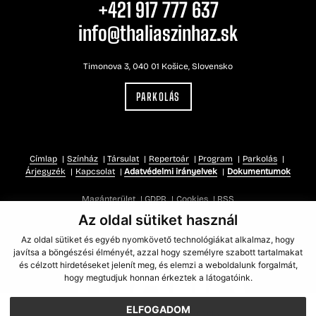
+421 917 777 637
info@thaliaszinhaz.sk
Timonova 3, 040 01 Košice, Slovensko
PARKOLÁS
Címlap
Színház
Társulat
Repertoár
Program
Parkolás
Árjegyzék
Kapcsolat
Adatvédelmi irányelvek
Dokumentumok
Magánterület
GDPR
Cookies
RSS
Az oldal sütiket használ
Az oldal sütiket és egyéb nyomkövető technológiákat alkalmaz, hogy
javítsa a böngészési élményét, azzal hogy személyre szabott tartalmakat
és célzott hirdetéseket jelenít meg, és elemzi a weboldalunk forgalmát,
hogy megtudjuk honnan érkeztek a látogatóink.
ELFOGADOM