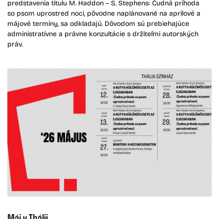
predstavenia titulu M. Haddon – S. Stephens: Čudná príhoda
so psom uprostred noci, pôvodne naplánované na aprílové a
májové termíny, sa odkladajú. Dôvodom sú prebiehajúce
administratívne a právne konzultácie s držiteľmi autorských
práv.
Máj v Thálii