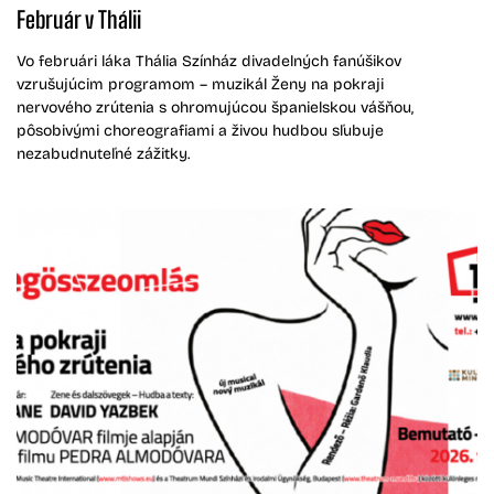
Február v Thálii
Vo februári láka Thália Színház divadelných fanúšikov
vzrušujúcim programom – muzikál Ženy na pokraji
nervového zrútenia s ohromujúcou španielskou vášňou,
pôsobivými choreografiami a živou hudbou sľubuje
nezabudnuteľné zážitky.​