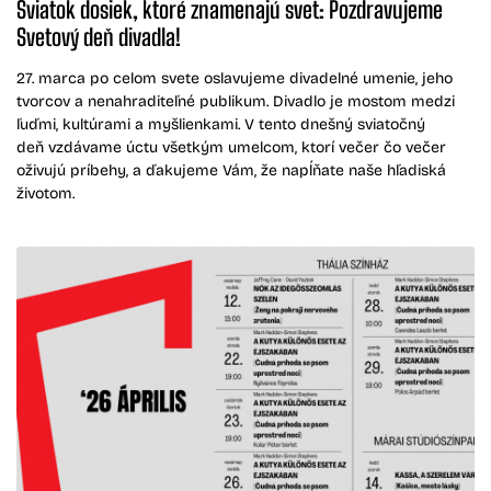
Sviatok dosiek, ktoré znamenajú svet: Pozdravujeme
Svetový deň divadla!
27. marca po celom svete oslavujeme divadelné umenie, jeho
tvorcov a nenahraditeľné publikum. Divadlo je mostom medzi
ľuďmi, kultúrami a myšlienkami. V tento dnešný sviatočný
deň vzdávame úctu všetkým umelcom, ktorí večer čo večer
oživujú príbehy, a ďakujeme Vám, že napĺňate naše hľadiská
životom.