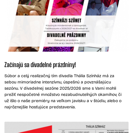
Začínajú sa divadelné prázdniny!
Súbor a celý realizačný tím divadla Thália Színház má za
sebou mimoriadne intenzívnu, úspešnú a povznášajúcu
sezónu. V divadelnej sezóne 2025/2026 sme s Vami mohli
prežiť nespočetné množstvo nezabudnuteľných okamihov, či
už išlo o naše premiéry na veľkom javisku a v štúdiu, alebo o
najrôznejšie hosťujúce predstavenia.