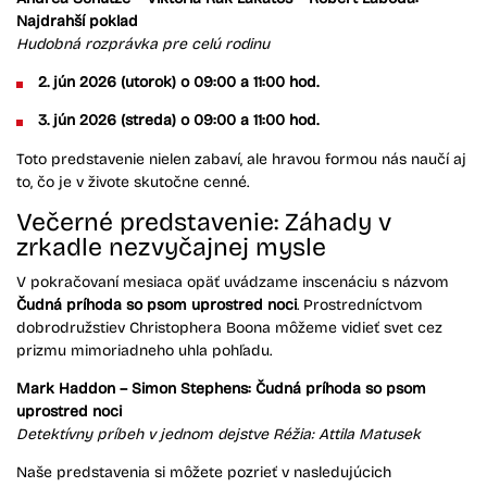
Najdrahší poklad
Hudobná rozprávka pre celú rodinu
2. jún 2026 (utorok)
o 09:00 a 11:00 hod.
3. jún 2026 (streda)
o 09:00 a 11:00 hod.
Toto predstavenie nielen zabaví, ale hravou formou nás naučí aj
to, čo je v živote skutočne cenné.
Večerné predstavenie: Záhady v
zrkadle nezvyčajnej mysle
V pokračovaní mesiaca opäť uvádzame inscenáciu s názvom
Čudná
príhoda so psom uprostred noci
. Prostredníctvom
dobrodružstiev Christophera Boona môžeme vidieť svet cez
prizmu mimoriadneho uhla pohľadu.
Mark Haddon – Simon Stephens:
Čudná
príhoda so psom
uprostred noci
Detektívny príbeh v jednom dejstve
Réžia: Attila Matusek
Naše predstavenia si môžete pozrieť v nasledujúcich