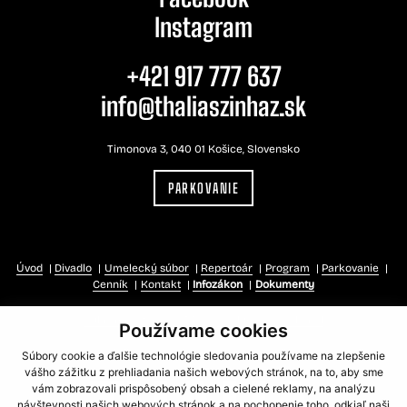
Instagram
+421 917 777 637
info@thaliaszinhaz.sk
Timonova 3, 040 01 Košice, Slovensko
PARKOVANIE
Úvod
Divadlo
Umelecký súbor
Repertoár
Program
Parkovanie
Cenník
Kontakt
Infozákon
Dokumenty
Súkromná zóna
GDPR
Cookies
RSS kanál
Používame cookies
Súbory cookie a ďalšie technológie sledovania používame na zlepšenie
vášho zážitku z prehliadania našich webových stránok, na to, aby sme
vám zobrazovali prispôsobený obsah a cielené reklamy, na analýzu
návštevnosti našich webových stránok a na pochopenie toho, odkiaľ naši