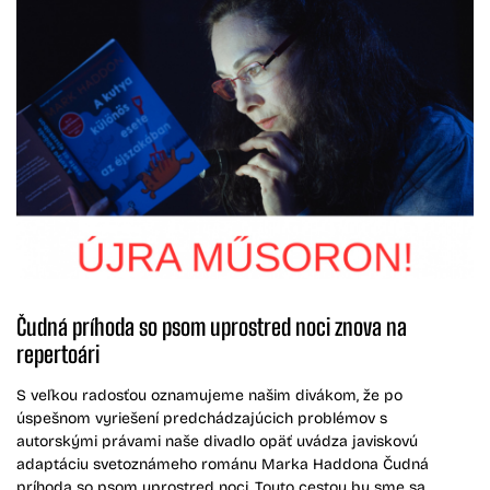
Čudná príhoda so psom uprostred noci znova na
repertoári
S veľkou radosťou oznamujeme našim divákom, že po
úspešnom vyriešení predchádzajúcich problémov s
autorskými právami naše divadlo opäť uvádza javiskovú
adaptáciu svetoznámeho románu Marka Haddona Čudná
príhoda so psom uprostred noci. Touto cestou by sme sa