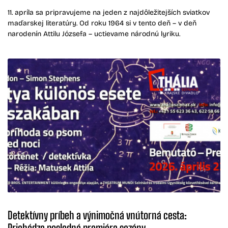
11. apríla sa pripravujeme na jeden z najdôležitejších sviatkov
maďarskej literatúry. Od roku 1964 si v tento deň – v deň
narodenín Attilu Józsefa – uctievame národnú lyriku.
Detektívny príbeh a výnimočná vnútorná cesta:
Prichádza posledná premiéra sezóny