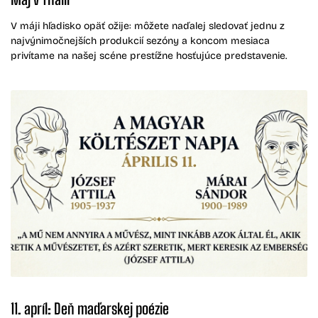
V máji hľadisko opäť ožije: môžete naďalej sledovať jednu z
najvýnimočnejších produkcií sezóny a koncom mesiaca
privítame na našej scéne prestížne hosťujúce predstavenie.
11. apríl: Deň maďarskej poézie