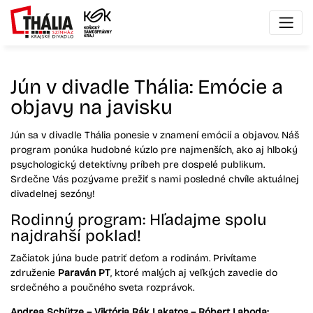
Jún v divadle Thália: Emócie a
objavy na javisku
Jún sa v divadle Thália ponesie v znamení emócií a objavov. Náš
program ponúka hudobné kúzlo pre najmenších, ako aj hlboký
psychologický detektívny príbeh pre dospelé publikum.
Srdečne Vás pozývame prežiť s nami posledné chvíle aktuálnej
divadelnej sezóny!
Rodinný program: Hľadajme spolu
najdrahší poklad!
Začiatok júna bude patriť deťom a rodinám. Privítame
združenie
Paraván PT
, ktoré malých aj veľkých zavedie do
srdečného a poučného sveta rozprávok.
Andrea Schütze – Viktória Rák Lakatos – Róbert Laboda: