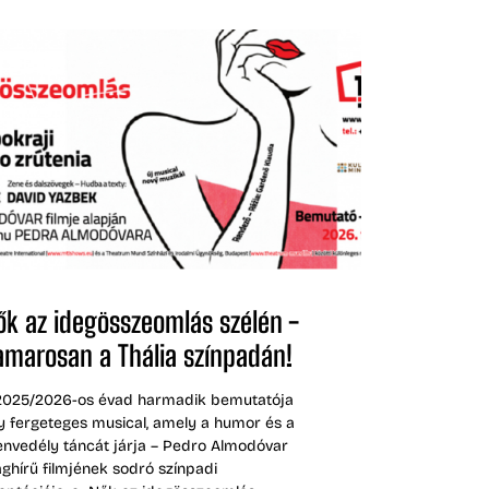
ők az idegösszeomlás szélén -
amarosan a Thália színpadán!
2025/2026-os évad harmadik bemutatója
y fergeteges musical, amely a humor és a
envedély táncát járja – Pedro Almodóvar
lághírű filmjének sodró színpadi