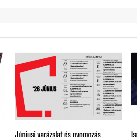
Júniusi varázslat és nyomozás
I