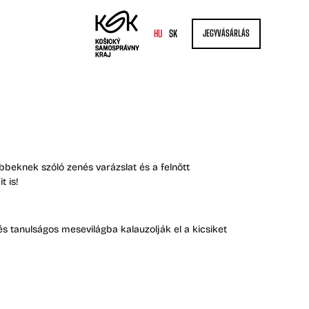
HU
SK
JEGYVÁSÁRLÁS
bbeknek szóló zenés varázslat és a felnőtt
t is!
és tanulságos mesevilágba kalauzolják el a kicsiket