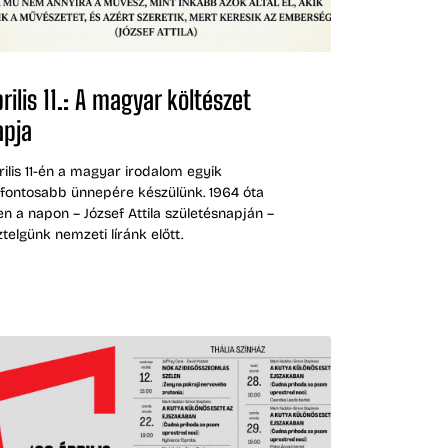
rilis 11.: A magyar költészet
apja
rilis 11-én a magyar irodalom egyik
gfontosabb ünnepére készülünk. 1964 óta
en a napon – József Attila születésnapján –
ztelgünk nemzeti líránk előtt.