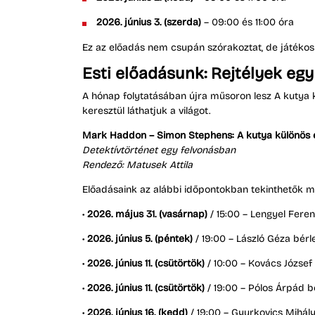
2026. június 3. (szerda)
– 09:00 és 11:00 óra
Ez az előadás nem csupán szórakoztat, de játékos 
Esti előadásunk: Rejtélyek eg
A hónap folytatásában újra műsoron lesz A kutya
keresztül láthatjuk a világot.
Mark Haddon – Simon Stephens: A kutya különös 
Detektívtörténet egy felvonásban
Rendező: Matusek Attila
Előadásaink az alábbi időpontokban tekinthetők m
•
2026. május 31. (vasárnap)
/ 15:00 – Lengyel Feren
•
2026. június 5. (péntek)
/ 19:00 – László Géza bérl
•
2026. június 11. (csütörtök)
/ 10:00 – Kovács József
•
2026. június 11. (csütörtök)
/ 19:00 – Pólos Árpád b
•
2026. június 16. (kedd)
/ 19:00 – Gyurkovics Mihály