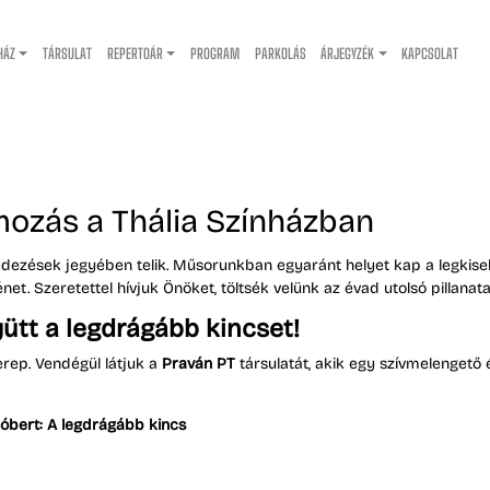
HÁZ
TÁRSULAT
REPERTOÁR
PROGRAM
PARKOLÁS
ÁRJEGYZÉK
KAPCSOLAT
mozás a Thália Színházban
fedezések jegyében telik. Műsorunkban egyaránt helyet kap a legkise
et. Szeretettel hívjuk Önöket, töltsék velünk az évad utolsó pillanatai
ütt a legdrágább kincset!
rep. Vendégül látjuk a
Praván PT
társulatát, akik egy szívmelengető 
óbert: A legdrágább kincs