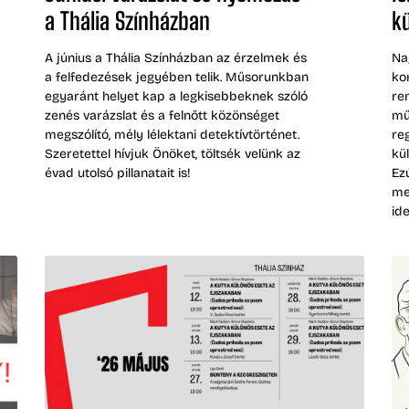
a Thália Színházban
k
A június a Thália Színházban az érzelmek és
Na
a felfedezések jegyében telik. Műsorunkban
ko
egyaránt helyet kap a legkisebbeknek szóló
re
zenés varázslat és a felnőtt közönséget
mű
megszólító, mély lélektani detektívtörténet.
re
Szeretettel hívjuk Önöket, töltsék velünk az
kü
évad utolsó pillanatait is!
Ez
me
ide