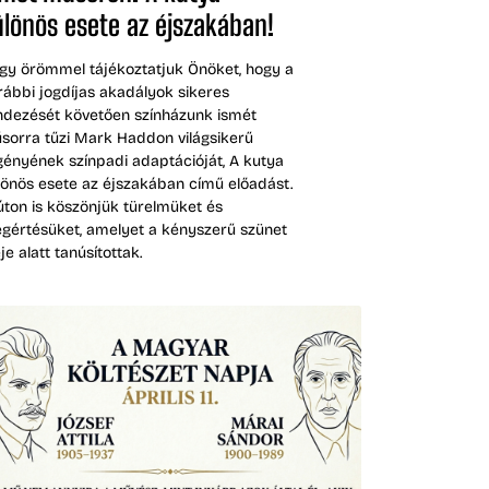
ülönös esete az éjszakában!
gy örömmel tájékoztatjuk Önöket, hogy a
rábbi jogdíjas akadályok sikeres
ndezését követően színházunk ismét
sorra tűzi Mark Haddon világsikerű
gényének színpadi adaptációját, A kutya
lönös esete az éjszakában című előadást.
úton is köszönjük türelmüket és
gértésüket, amelyet a kényszerű szünet
je alatt tanúsítottak.