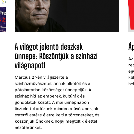
A világot jelentő deszkák
Áp
ünnepe: Köszöntjük a színházi
Az
világnapot!
re
eg
Március 27-én világszerte a
kü
színházművészetet, annak alkotóit és a
he
pótolhatatlan közönséget ünnepeljük. A
színház híd az emberek, kultúrák és
gondolatok között. A mai ünnepnapon
tisztelettel adózunk minden művésznek, aki
estéről estére életre kelti a történeteket, és
köszönjük Önöknek, hogy megtöltik élettel
nézőterünket.