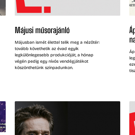
Májusi műsorajánló
Áp
n
Májusban ismét élettel telik meg a nézőtér:
tovább követhetik az évad egyik
Áp
legkülönlegesebb produkcióját, a hónap
le
végén pedig egy nívós vendégjátékot
ez
köszönthetünk színpadunkon.
tis