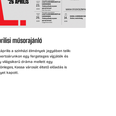
rilisi műsorajánló
 április a színházi élmények jegyében telik:
pertoárunkon egy fergeteges vígjáték és
y világsikerű dráma mellett egy
lönleges, Kassa városát éltető előadás is
lyet kapott.