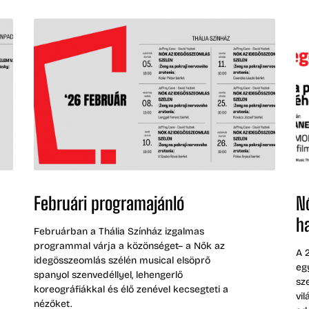
Februári programajánló
N
h
Februárban a Thália Színház izgalmas
programmal várja a közönséget– a Nők az
A 
idegösszeomlás szélén musical elsöprő
eg
spanyol szenvedéllyel, lehengerlő
sz
koreográfiákkal és élő zenével kecsegteti a
vi
nézőket.