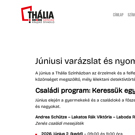
CÍMLAP
SZÍN
Júniusi varázslat és nyo
A június a Thália Színházban az érzelmek és a fel
közönséget megszólító, mély lélektani detektívtörtén
Családi program: Keressük egy
Június elején a gyermekeké és a családoké a fősze
és nagyokat.
Andrea Schütze – Lakatos Rák Viktória – Laboda R
Zenés családi mesejáték
2026. június 2. (kedd)
– 09:00 és 11:00 óra