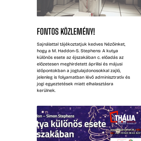
FONTOS KÖZLEMÉNY!
Sajnálattal tájékoztatjuk kedves Nézőinket,
hogy a M. Haddon-S. Stephens: A kutya
különös esete az éjszakában c. előadás az
előzetesen meghirdetett áprilisi és májusi
időpontokban a jogtulajdonosokkal zajló,
jelenleg is folyamatban lévő adminisztratív és
jogi egyeztetések miatt elhalasztásra
kerülnek.