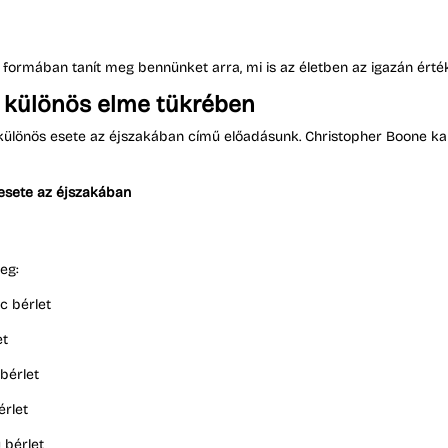
formában tanít meg bennünket arra, mi is az életben az igazán érté
y különös elme tükrében
 különös esete az éjszakában című előadásunk. Christopher Boone k
esete az éjszakában
eg:
c bérlet
et
 bérlet
érlet
 bérlet