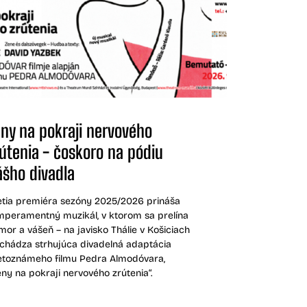
eny na pokraji nervového
rútenia - čoskoro na pódiu
ášho divadla
etia premiéra sezóny 2025/2026 prináša
mperamentný muzikál, v ktorom sa prelína
mor a vášeň – na javisko Thálie v Košiciach
ichádza strhujúca divadelná adaptácia
etoznámeho filmu Pedra Almodóvara,
eny na pokraji nervového zrútenia“.