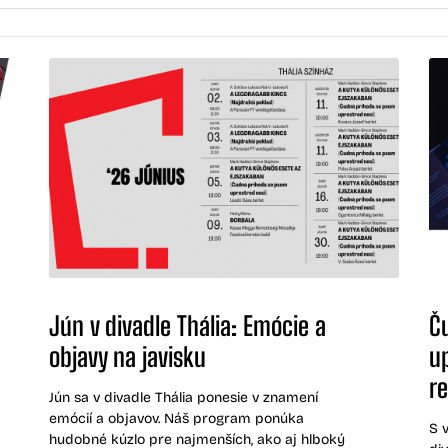
Jún v divadle Thália: Emócie a
Č
objavy na javisku
u
re
Jún sa v divadle Thália ponesie v znamení
emócií a objavov. Náš program ponúka
S 
hudobné kúzlo pre najmenších, ako aj hlboký