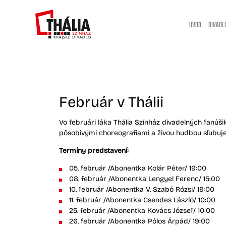
ÚVOD
DIVADL
Február v Thálii
Vo februári láka Thália Színház divadelných fanú
pôsobivými choreografiami a živou hudbou sľubuje
Termíny predstavení:
05. február /Abonentka Kolár Péter/ 19:00
08. február /Abonentka Lengyel Ferenc/ 15:00
10. február /Abonentka V. Szabó Rózsi/ 19:00
11. február /Abonentka Csendes László/ 10:00
25. február /Abonentka Kovács József/ 10:00
26. február /Abonentka Pólos Árpád/ 19:00