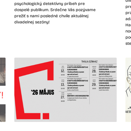
di
psychologický detektívny príbeh pre
pr
dospelé publikum. Srdečne Vás pozývame
pr
prežiť s nami posledné chvíle aktuálnej
ad
divadelnej sezóny!
Ha
no
po
st