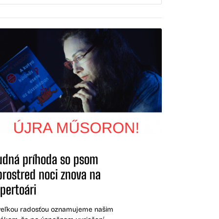
udná príhoda so psom
prostred noci znova na
pertoári
veľkou radosťou oznamujeme našim