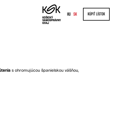
HU
SK
KÚPIŤ LÍSTOK
útenia
s ohromujúcou španielskou vášňou,