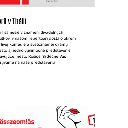
ríl v Thálii
ríl sa nesie v znamení divadelných
žitkov: v našom repertoári dostalo okrem
rlivej komédie a svetoznámej drámy
esto aj jedno výnimočné predstavenie
lavujúce mesto Košice. Srdečne Vás
zývame na naše predstavenia!