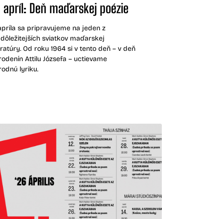
. apríl: Deň maďarskej poézie
. apríla sa pripravujeme na jeden z
jdôležitejších sviatkov maďarskej
eratúry. Od roku 1964 si v tento deň – v deň
rodenín Attilu Józsefa – uctievame
rodnú lyriku.