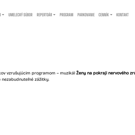
O
UMELECKÝ SÚBOR
REPERTOÁR
PROGRAM
PARKOVANIE
CENNÍK
KONTAKT
šikov vzrušujúcim programom – muzikál
Ženy na pokraji nervového zr
 nezabudnuteľné zážitky.​