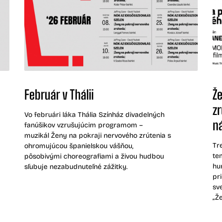
Február v Thálii
Ž
z
Vo februári láka Thália Színház divadelných
n
fanúšikov vzrušujúcim programom –
muzikál Ženy na pokraji nervového zrútenia s
Tr
ohromujúcou španielskou vášňou,
te
pôsobivými choreografiami a živou hudbou
hu
sľubuje nezabudnuteľné zážitky.​
pr
sv
„Ž