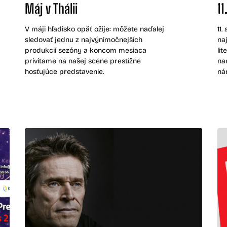
Máj v Thálii
11
V máji hľadisko opäť ožije: môžete naďalej
11
sledovať jednu z najvýnimočnejších
na
produkcií sezóny a koncom mesiaca
lit
privítame na našej scéne prestížne
na
hosťujúce predstavenie.
ná