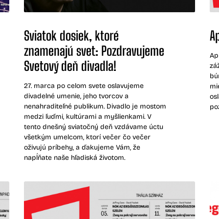
Sviatok dosiek, ktoré
Ap
znamenajú svet: Pozdravujeme
Ap
Svetový deň divadla!
zá
bú
27. marca po celom svete oslavujeme
mi
divadelné umenie, jeho tvorcov a
os
nenahraditeľné publikum. Divadlo je mostom
po
medzi ľuďmi, kultúrami a myšlienkami. V
tento dnešný sviatočný deň vzdávame úctu
všetkým umelcom, ktorí večer čo večer
oživujú príbehy, a ďakujeme Vám, že
napĺňate naše hľadiská životom.