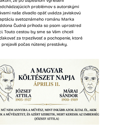
vákom, že po úspešnom vyriešení
edchádzajúcich problémov s autorskými
ávami naše divadlo opäť uvádza javiskovú
aptáciu svetoznámeho románu Marka
ddona Čudná príhoda so psom uprostred
ci. Touto cestou by sme sa Vám chceli
ďakovať za trpezlivosť a pochopenie, ktoré
e prejavili počas nútenej prestávky.