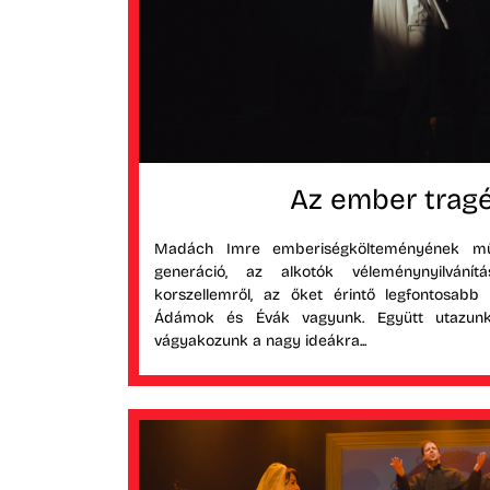
Az ember tragé
Madách Imre emberiségkölteményének mű
generáció, az alkotók véleménynyilvání
korszellemről, az őket érintő legfontosabb
Ádámok és Évák vagyunk. Együtt utazunk
vágyakozunk a nagy ideákra...