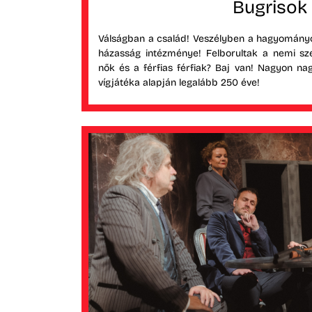
Bugrisok
Válságban a család! Veszélyben a hagyományo
házasság intézménye! Felborultak a nemi sz
nők és a férfias férfiak? Baj van! Nagyon na
vígjátéka alapján legalább 250 éve!