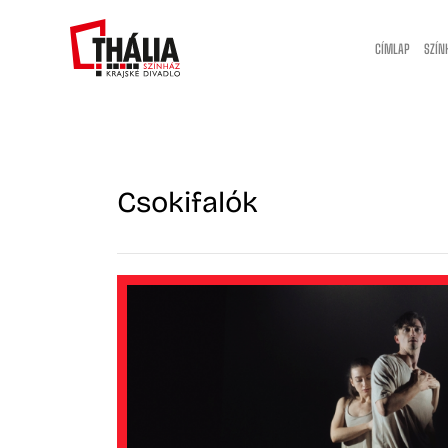
CÍMLAP
SZÍN
Csokifalók