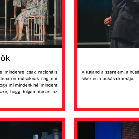
nők
-e mindenre csak racionális
A Kaland a szerelem, a hűség
ndenáron másoknak segíteni,
siker és a bukás drámája…
ogy mi mindenkinél mindent
zre, hogy folyamatosan az