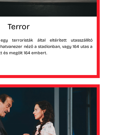
Terror
gy terroristák által eltérített utasszállító
t hatvanezer néző a stadionban, vagy 164 utas a
tt és megölt 164 embert.