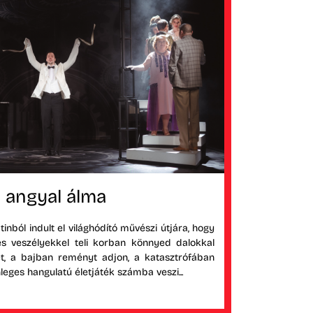
 angyal álma
nból indult el világhódító művészi útjára, hogy
s veszélyekkel teli korban könnyed dalokkal
t, a bajban reményt adjon, a katasztrófában
leges hangulatú életjáték számba veszi...