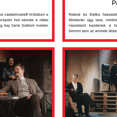
P
s családmodell! Krízisben a
Roland és Etelka házasodn
erepek! Hol vannak a nőies
Mindenki úgy tesz, minth
gy baj Carlo Goldoni mester
repedezni kezdenek a hazu
Semmi sem az aminek látsz