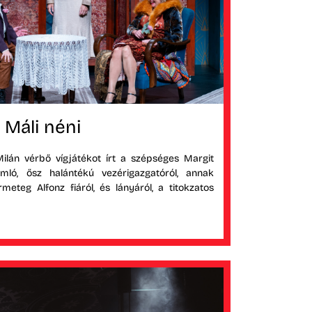
Máli néni
ilán vérbő vígjátékot írt a szépséges Margit
omló, ősz halántékú vezérigazgatóról, annak
eteg Alfonz fiáról, és lányáról, a titokzatos