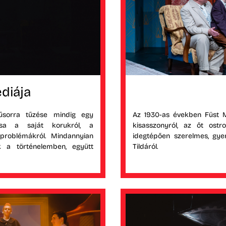
diája
sorra tűzése mindig egy
Az 1930-as években Füst M
tása a saját korukról, a
kisasszonyról, az őt ostr
 problémákról. Mindannyian
idegtépően szerelmes, gyerm
 a történelemben, együtt
Tildáról.