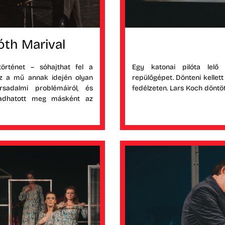
óth Marival
örténet – sóhajthat fel a
Egy katonai pilóta lelő e
ez a mű annak idején olyan
repülőgépet. Dönteni kellet
sadalmi problémáiról, és
fedélzeten. Lars Koch döntö
aradhatott meg másként az