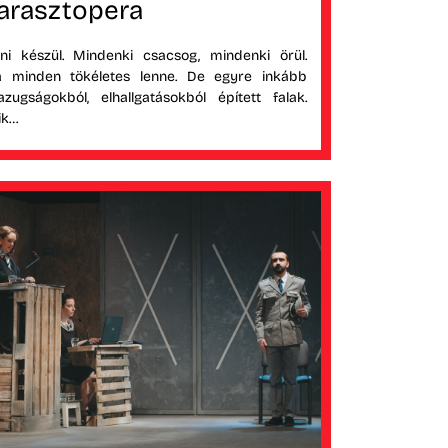
arasztopera
i készül. Mindenki csacsog, mindenki örül.
a minden tökéletes lenne. De egyre inkább
gságokból, elhallgatásokból épített falak.
ik…