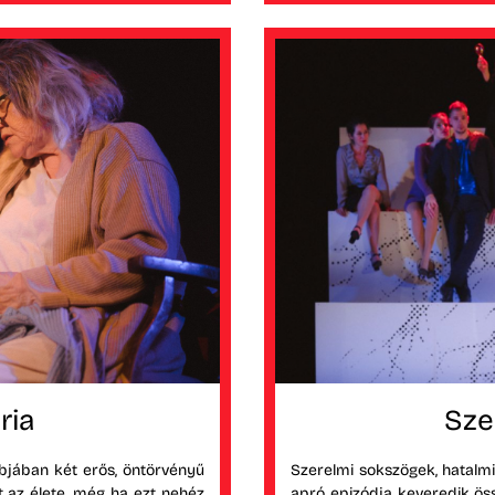
ria
Sze
abjában két erős, öntörvényű
Szerelmi sokszögek, hatalm
tt az élete, még ha ezt nehéz
apró epizódja keveredik öss