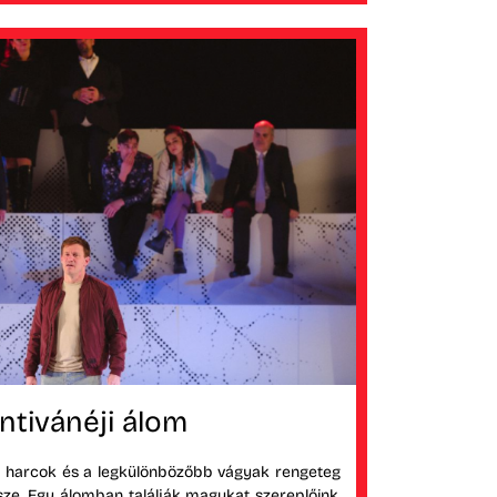
ntivánéji álom
i harcok és a legkülönbözőbb vágyak rengeteg
ze. Egy álomban találják magukat szereplőink,