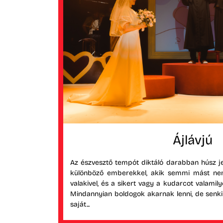
Ájlávjú
Az észvesztő tempót diktáló darabban húsz 
különböző emberekkel, akik semmi mást nem
valakivel, és a sikert vagy a kudarcot valamil
Mindannyian boldogok akarnak lenni, de senki
saját...