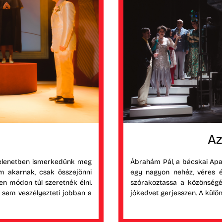
Az
jelenetben ismerkedünk meg
Ábrahám Pál, a bácskai Apati
 akarnak, csak összejönni
egy nagyon nehéz, véres é
yen módon túl szeretnék élni.
szórakoztassa a közönségé
 sem veszélyezteti jobban a
jókedvet gerjesszen. A külön