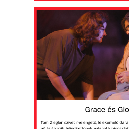
Grace és Glo
Tom Ziegler szívet melengető, lélekemelő dar
nő találkozik. Mindkettőnek valahol kibicsaklo