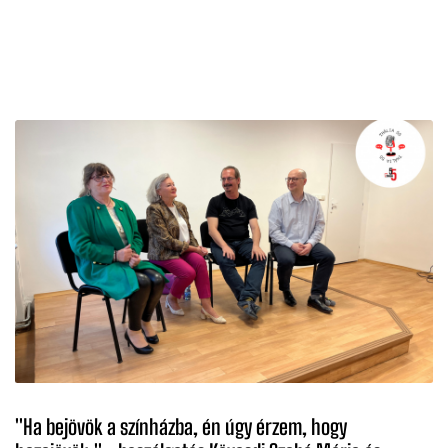
''Ha bejövök a színházba, én úgy érzem, hogy