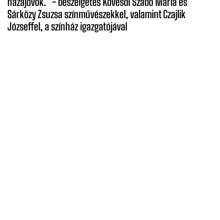
hazajövök.'' - beszélgetés Kövesdi Szabó Mária és
Sárközy Zsuzsa színművészekkel, valamint Czajlik
Józseffel, a színház igazgatójával