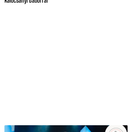
Kalocsányi Gáborral