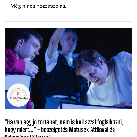
''Ha van egy jó történet, nem is kell azzal foglalkozni,
hogy miért...'' - beszélgetés Matusek Attilával és