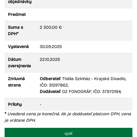
objednávky
Dátum do:
Predmet
Suma s
2 300.00 €
Suma od:
DPH*
Vystavená
30.09.2025
Suma do:
Dátum
22.10.2025
zverejnenia
Filtrovať
Reset
Zmluvná
Odberateľ
: Thália Színház - Krajské Divadlo,
strana
IČO: 31297862,
Dodávateľ
: OZ FONOGRÁF, IČO: 37970194,
Prílohy
-
*
Uvedená cena je konečná. Ak je dodávateľ platcom DPH, cena
je vrátane DPH.
späť