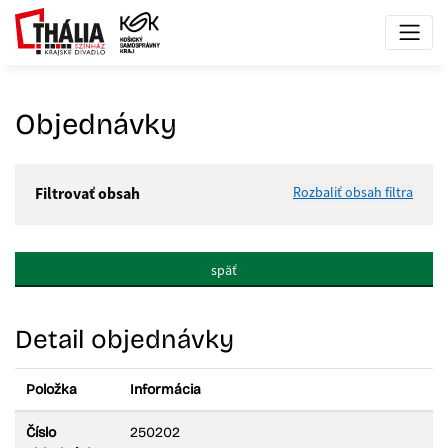
Objednávky
Rozbaliť obsah filtra
Filtrovať obsah
Hľadaný výraz:
späť
Hľadať v:
Detail objednávky
Typ dátumu:
Položka
Informácia
Dátum od:
Číslo
250202